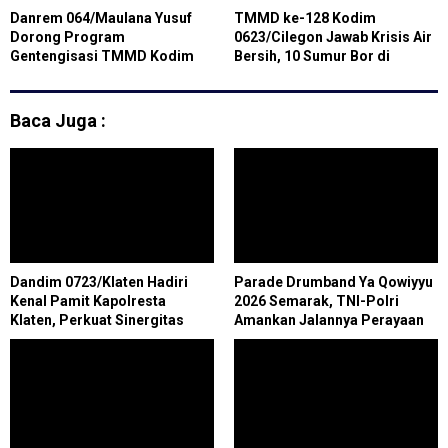
Danrem 064/Maulana Yusuf
TMMD ke-128 Kodim
Dorong Program
0623/Cilegon Jawab Krisis Air
Gentengisasi TMMD Kodim
Bersih, 10 Sumur Bor di
0623/Cilegon, Tingkatkan
Pulomerak Rampung Total
Kenyamanan Rumah dan Bantu
Pengusaha Genteng Lokal
Baca Juga :
Dandim 0723/Klaten Hadiri
Parade Drumband Ya Qowiyyu
Kenal Pamit Kapolresta
2026 Semarak, TNI-Polri
Klaten, Perkuat Sinergitas
Amankan Jalannya Perayaan
Forkopimda Untuk Menjaga
di Jatinom
Kondusifitas Daerah