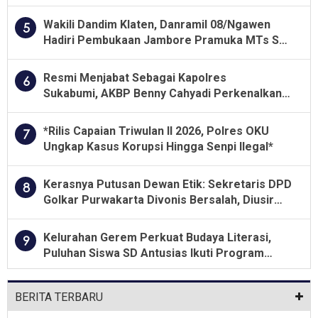
Wakili Dandim Klaten, Danramil 08/Ngawen
5
Hadiri Pembukaan Jambore Pramuka MTs Se-
Jawa Tengah 2026
Resmi Menjabat Sebagai Kapolres
6
Sukabumi, AKBP Benny Cahyadi Perkenalkan
Program Unggulan
*Rilis Capaian Triwulan II 2026, Polres OKU
7
Ungkap Kasus Korupsi Hingga Senpi Ilegal*
Kerasnya Putusan Dewan Etik: Sekretaris DPD
8
Golkar Purwakarta Divonis Bersalah, Diusir
Dari Jabatan Selama Empat Tahun
Kelurahan Gerem Perkuat Budaya Literasi,
9
Puluhan Siswa SD Antusias Ikuti Program
Membaca Bersama KKM Untirta
BERITA TERBARU