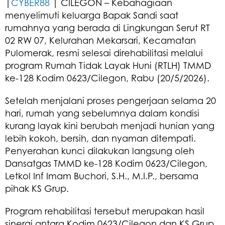
|
CYBER88
| CILEGON – Kebahagiaan
menyelimuti keluarga Bapak Sandi saat
rumahnya yang berada di Lingkungan Serut RT
02 RW 07, Kelurahan Mekarsari, Kecamatan
Pulomerak, resmi selesai direhabilitasi melalui
program Rumah Tidak Layak Huni (RTLH) TMMD
ke-128 Kodim 0623/Cilegon, Rabu (20/5/2026).
Setelah menjalani proses pengerjaan selama 20
hari, rumah yang sebelumnya dalam kondisi
kurang layak kini berubah menjadi hunian yang
lebih kokoh, bersih, dan nyaman ditempati.
Penyerahan kunci dilakukan langsung oleh
Dansatgas TMMD ke-128 Kodim 0623/Cilegon,
Letkol Inf Imam Buchori, S.H., M.I.P., bersama
pihak KS Grup.
Program rehabilitasi tersebut merupakan hasil
sinergi antara Kodim 0623/Cilegon dan KS Grup