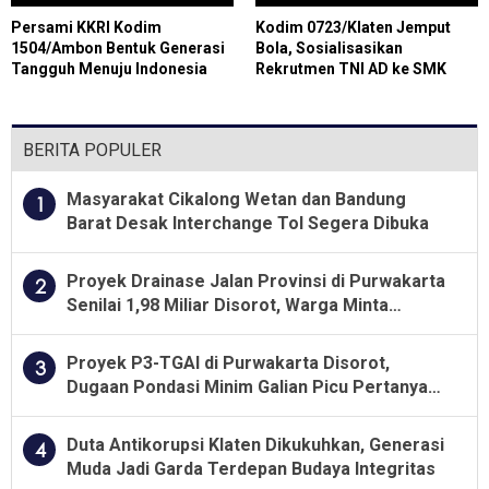
Persami KKRI Kodim
Kodim 0723/Klaten Jemput
1504/Ambon Bentuk Generasi
Bola, Sosialisasikan
Tangguh Menuju Indonesia
Rekrutmen TNI AD ke SMK
Emas 2045
Negeri 1 Trucuk
BERITA POPULER
Masyarakat Cikalong Wetan dan Bandung
1
Barat Desak Interchange Tol Segera Dibuka
Proyek Drainase Jalan Provinsi di Purwakarta
2
Senilai 1,98 Miliar Disorot, Warga Minta
Kualitas Pekerjaan Diawasi Ketat
Proyek P3-TGAI di Purwakarta Disorot,
3
Dugaan Pondasi Minim Galian Picu Pertanyaan
Besar soal Pengawasan
Duta Antikorupsi Klaten Dikukuhkan, Generasi
4
Muda Jadi Garda Terdepan Budaya Integritas