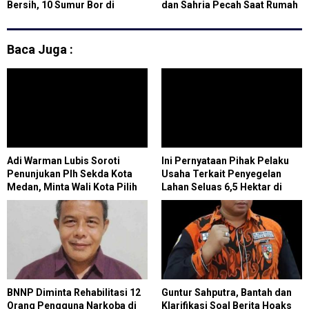
Bersih, 10 Sumur Bor di
dan Sahria Pecah Saat Rumah
Pulomerak Rampung Total
Layak Huni Diserahkan
Baca Juga :
Adi Warman Lubis Soroti
Ini Pernyataan Pihak Pelaku
Penunjukan Plh Sekda Kota
Usaha Terkait Penyegelan
Medan, Minta Wali Kota Pilih
Lahan Seluas 6,5 Hektar di
Figur yang Tepat
Paluh Sibaji Pantai
LabuOleh Satpol PP Kabupaten
Deli Serdang
BNNP Diminta Rehabilitasi 12
Guntur Sahputra, Bantah dan
Orang Pengguna Narkoba di
Klarifikasi Soal Berita Hoaks