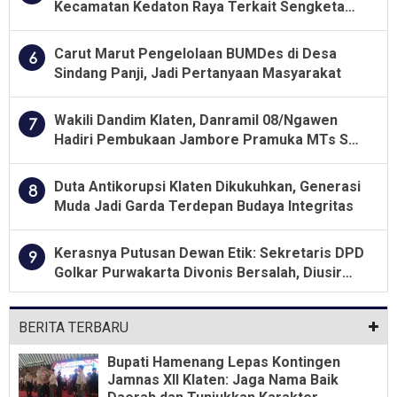
Kecamatan Kedaton Raya Terkait Sengketa
Lahan Kelompok Tani Dengan PT. GNS
Carut Marut Pengelolaan BUMDes di Desa
6
Sindang Panji, Jadi Pertanyaan Masyarakat
Wakili Dandim Klaten, Danramil 08/Ngawen
7
Hadiri Pembukaan Jambore Pramuka MTs Se-
Jawa Tengah 2026
Duta Antikorupsi Klaten Dikukuhkan, Generasi
8
Muda Jadi Garda Terdepan Budaya Integritas
Kerasnya Putusan Dewan Etik: Sekretaris DPD
9
Golkar Purwakarta Divonis Bersalah, Diusir
Dari Jabatan Selama Empat Tahun
BERITA TERBARU
Bupati Hamenang Lepas Kontingen
Jamnas XII Klaten: Jaga Nama Baik