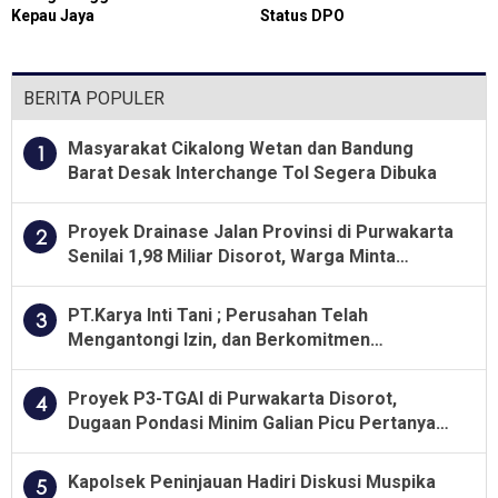
Kepau Jaya
Status DPO
BERITA POPULER
Masyarakat Cikalong Wetan dan Bandung
1
Barat Desak Interchange Tol Segera Dibuka
Proyek Drainase Jalan Provinsi di Purwakarta
2
Senilai 1,98 Miliar Disorot, Warga Minta
Kualitas Pekerjaan Diawasi Ketat
PT.Karya Inti Tani ; Perusahan Telah
3
Mengantongi Izin, dan Berkomitmen
Menjalankan Aturan Yang Berlaku
Proyek P3-TGAI di Purwakarta Disorot,
4
Dugaan Pondasi Minim Galian Picu Pertanyaan
Besar soal Pengawasan
Kapolsek Peninjauan Hadiri Diskusi Muspika
5