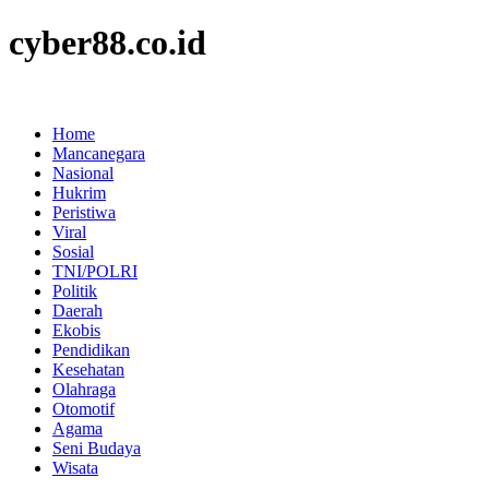
cyber88.co.id
Home
Mancanegara
Nasional
Hukrim
Peristiwa
Viral
Sosial
TNI/POLRI
Politik
Daerah
Ekobis
Pendidikan
Kesehatan
Olahraga
Otomotif
Agama
Seni Budaya
Wisata