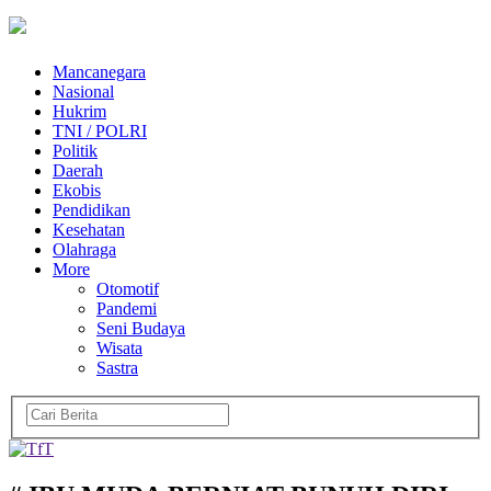
Mancanegara
Nasional
Hukrim
TNI / POLRI
Politik
Daerah
Ekobis
Pendidikan
Kesehatan
Olahraga
More
Otomotif
Pandemi
Seni Budaya
Wisata
Sastra