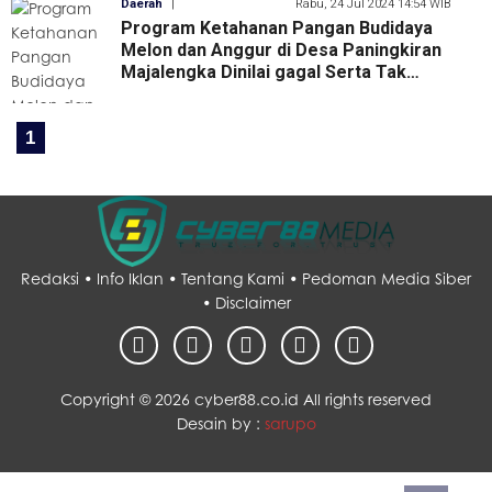
Daerah
|
Rabu, 24 Jul 2024 14:54 WIB
Program Ketahanan Pangan Budidaya
Melon dan Anggur di Desa Paningkiran
Majalengka Dinilai gagal Serta Tak
Transparan, Kata Sekdes: "Terkait
Anggaran Itu Rahasia Desa”
1
Redaksi •
Info Iklan •
Tentang Kami •
Pedoman Media Siber
•
Disclaimer
Copyright ©
2026 cyber88.co.id All rights reserved
Desain by :
sarupo