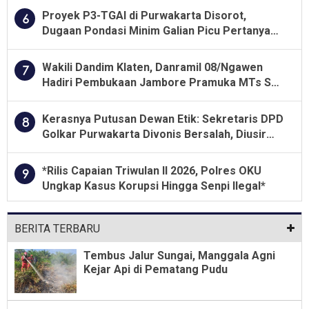
Proyek P3-TGAI di Purwakarta Disorot,
6
Dugaan Pondasi Minim Galian Picu Pertanyaan
Besar soal Pengawasan
Wakili Dandim Klaten, Danramil 08/Ngawen
7
Hadiri Pembukaan Jambore Pramuka MTs Se-
Jawa Tengah 2026
Kerasnya Putusan Dewan Etik: Sekretaris DPD
8
Golkar Purwakarta Divonis Bersalah, Diusir
Dari Jabatan Selama Empat Tahun
*Rilis Capaian Triwulan II 2026, Polres OKU
9
Ungkap Kasus Korupsi Hingga Senpi Ilegal*
BERITA TERBARU
Tembus Jalur Sungai, Manggala Agni
Kejar Api di Pematang Pudu