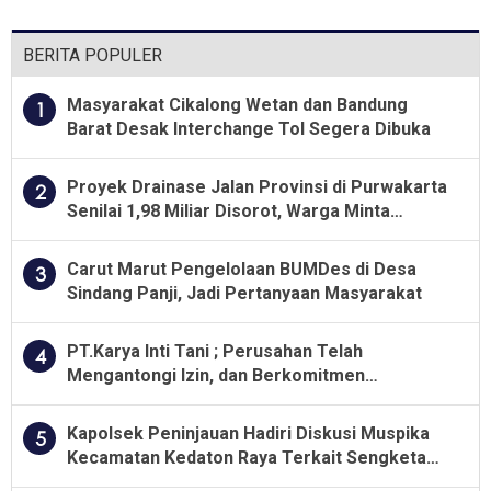
BERITA POPULER
Masyarakat Cikalong Wetan dan Bandung
1
Barat Desak Interchange Tol Segera Dibuka
Proyek Drainase Jalan Provinsi di Purwakarta
2
Senilai 1,98 Miliar Disorot, Warga Minta
Kualitas Pekerjaan Diawasi Ketat
Carut Marut Pengelolaan BUMDes di Desa
3
Sindang Panji, Jadi Pertanyaan Masyarakat
PT.Karya Inti Tani ; Perusahan Telah
4
Mengantongi Izin, dan Berkomitmen
Menjalankan Aturan Yang Berlaku
Kapolsek Peninjauan Hadiri Diskusi Muspika
5
Kecamatan Kedaton Raya Terkait Sengketa
Lahan Kelompok Tani Dengan PT. GNS