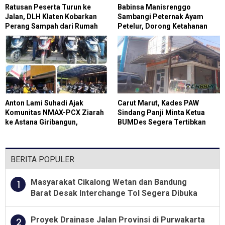
Ratusan Peserta Turun ke
Babinsa Manisrenggo
Jalan, DLH Klaten Kobarkan
Sambangi Peternak Ayam
Perang Sampah dari Rumah
Petelur, Dorong Ketahanan
Pangan
Anton Lami Suhadi Ajak
Carut Marut, Kades PAW
Komunitas NMAX-PCX Ziarah
Sindang Panji Minta Ketua
ke Astana Giribangun,
BUMDes Segera Tertibkan
Teladani Soeharto
Administrasi
BERITA POPULER
Masyarakat Cikalong Wetan dan Bandung
1
Barat Desak Interchange Tol Segera Dibuka
Proyek Drainase Jalan Provinsi di Purwakarta
2