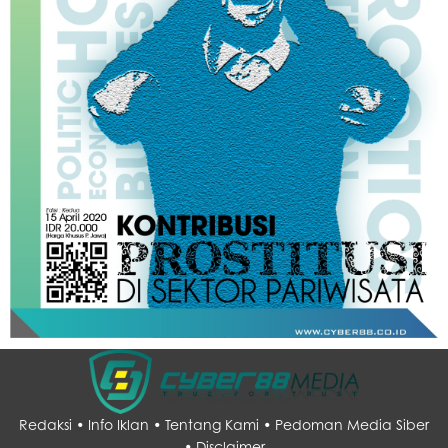
Redaksi •
Info Iklan •
Tentang Kami •
Pedoman Media Siber
•
Disclaimer