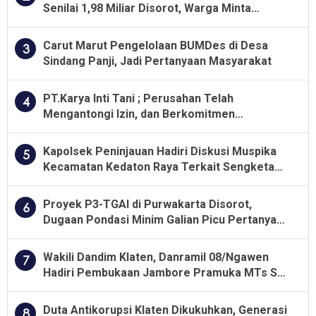
Senilai 1,98 Miliar Disorot, Warga Minta
Kualitas Pekerjaan Diawasi Ketat
Carut Marut Pengelolaan BUMDes di Desa
3
Sindang Panji, Jadi Pertanyaan Masyarakat
PT.Karya Inti Tani ; Perusahan Telah
4
Mengantongi Izin, dan Berkomitmen
Menjalankan Aturan Yang Berlaku
Kapolsek Peninjauan Hadiri Diskusi Muspika
5
Kecamatan Kedaton Raya Terkait Sengketa
Lahan Kelompok Tani Dengan PT. GNS
Proyek P3-TGAI di Purwakarta Disorot,
6
Dugaan Pondasi Minim Galian Picu Pertanyaan
Besar soal Pengawasan
Wakili Dandim Klaten, Danramil 08/Ngawen
7
Hadiri Pembukaan Jambore Pramuka MTs Se-
Jawa Tengah 2026
Duta Antikorupsi Klaten Dikukuhkan, Generasi
8