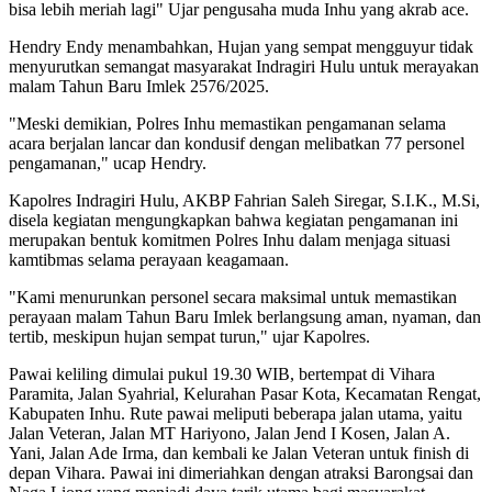
bisa lebih meriah lagi" Ujar pengusaha muda Inhu yang akrab ace.
Hendry Endy menambahkan, Hujan yang sempat mengguyur tidak
menyurutkan semangat masyarakat Indragiri Hulu untuk merayakan
malam Tahun Baru Imlek 2576/2025.
"Meski demikian, Polres Inhu memastikan pengamanan selama
acara berjalan lancar dan kondusif dengan melibatkan 77 personel
pengamanan," ucap Hendry.
Kapolres Indragiri Hulu, AKBP Fahrian Saleh Siregar, S.I.K., M.Si,
disela kegiatan mengungkapkan bahwa kegiatan pengamanan ini
merupakan bentuk komitmen Polres Inhu dalam menjaga situasi
kamtibmas selama perayaan keagamaan.
"Kami menurunkan personel secara maksimal untuk memastikan
perayaan malam Tahun Baru Imlek berlangsung aman, nyaman, dan
tertib, meskipun hujan sempat turun," ujar Kapolres.
Pawai keliling dimulai pukul 19.30 WIB, bertempat di Vihara
Paramita, Jalan Syahrial, Kelurahan Pasar Kota, Kecamatan Rengat,
Kabupaten Inhu. Rute pawai meliputi beberapa jalan utama, yaitu
Jalan Veteran, Jalan MT Hariyono, Jalan Jend I Kosen, Jalan A.
Yani, Jalan Ade Irma, dan kembali ke Jalan Veteran untuk finish di
depan Vihara. Pawai ini dimeriahkan dengan atraksi Barongsai dan