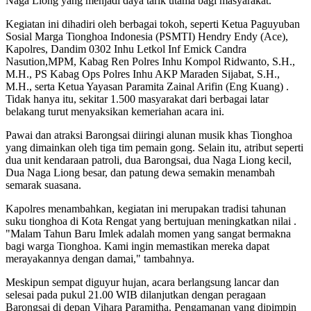
Naga Liong yang menjadi daya tarik utama bagi masyarakat.
Kegiatan ini dihadiri oleh berbagai tokoh, seperti Ketua Paguyuban
Sosial Marga Tionghoa Indonesia (PSMTI) Hendry Endy (Ace),
Kapolres, Dandim 0302 Inhu Letkol Inf Emick Candra
Nasution,MPM, Kabag Ren Polres Inhu Kompol Ridwanto, S.H.,
M.H., PS Kabag Ops Polres Inhu AKP Maraden Sijabat, S.H.,
M.H., serta Ketua Yayasan Paramita Zainal Arifin (Eng Kuang) .
Tidak hanya itu, sekitar 1.500 masyarakat dari berbagai latar
belakang turut menyaksikan kemeriahan acara ini.
Pawai dan atraksi Barongsai diiringi alunan musik khas Tionghoa
yang dimainkan oleh tiga tim pemain gong. Selain itu, atribut seperti
dua unit kendaraan patroli, dua Barongsai, dua Naga Liong kecil,
Dua Naga Liong besar, dan patung dewa semakin menambah
semarak suasana.
Kapolres menambahkan, kegiatan ini merupakan tradisi tahunan
suku tionghoa di Kota Rengat yang bertujuan meningkatkan nilai .
"Malam Tahun Baru Imlek adalah momen yang sangat bermakna
bagi warga Tionghoa. Kami ingin memastikan mereka dapat
merayakannya dengan damai," tambahnya.
Meskipun sempat diguyur hujan, acara berlangsung lancar dan
selesai pada pukul 21.00 WIB dilanjutkan dengan peragaan
Barongsai di depan Vihara Paramitha. Pengamanan yang dipimpin