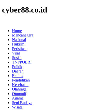
cyber88.co.id
Home
Mancanegara
Nasional
Hukrim
Peristiwa
Viral
Sosial
TNI/POLRI
Politik
Daerah
Ekobis
Pendidikan
Kesehatan
Olahraga
Otomotif
Agama
Seni Budaya
Wisata