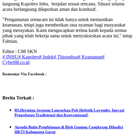
langsung Kapolres Inhu, berjalan sesuai rencana. Situasi selama
acara berlangsung dilaporkan aman dan kondusif.
"Pengamanan semacam ini tidak hanya untuk memastikan
keamanan, tetapi juga memberikan rasa nyaman bagi masyarakat
yang merayakan. Kami mengucapkan terima kasih kepada semua
pihak yang telah bekerja sama untuk menyukseskan acara ini," tutup
Fahrian.
Editor : C88 SKN
# INHU
# Kapolres
# Imlek
# Thionghoa
# Keamanan
#
Cyber88.co.id
Komentar Via Facebook :
Berita Terkait :
RS.Hermina Serpong Luncurkan Poli Holistik Lavender, Inovasi
Pengobatan Tradisional dan Konvensional!
Agenda Rutin Penghijauan di Blok Gunung Congkrang Dihadiri
HKTI Kabupaten Garut