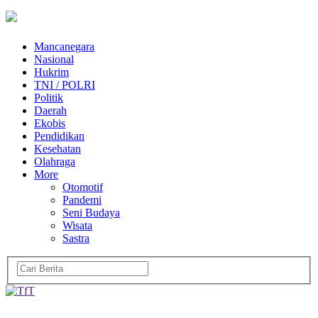
Mancanegara
Nasional
Hukrim
TNI / POLRI
Politik
Daerah
Ekobis
Pendidikan
Kesehatan
Olahraga
More
Otomotif
Pandemi
Seni Budaya
Wisata
Sastra