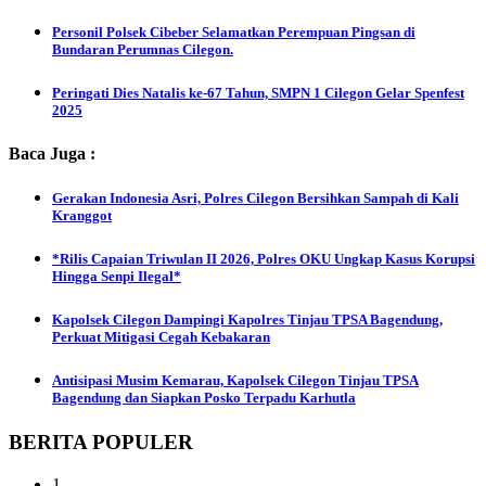
Personil Polsek Cibeber Selamatkan Perempuan Pingsan di
Bundaran Perumnas Cilegon.
Peringati Dies Natalis ke-67 Tahun, SMPN 1 Cilegon Gelar Spenfest
2025
Baca Juga :
Gerakan Indonesia Asri, Polres Cilegon Bersihkan Sampah di Kali
Kranggot
*Rilis Capaian Triwulan II 2026, Polres OKU Ungkap Kasus Korupsi
Hingga Senpi Ilegal*
Kapolsek Cilegon Dampingi Kapolres Tinjau TPSA Bagendung,
Perkuat Mitigasi Cegah Kebakaran
Antisipasi Musim Kemarau, Kapolsek Cilegon Tinjau TPSA
Bagendung dan Siapkan Posko Terpadu Karhutla
BERITA POPULER
1