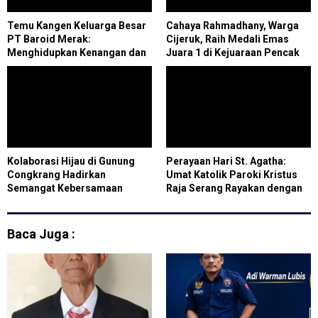
Temu Kangen Keluarga Besar
Cahaya Rahmadhany, Warga
PT Baroid Merak:
Cijeruk, Raih Medali Emas
Menghidupkan Kenangan dan
Juara 1 di Kejuaraan Pencak
Memperkuat Silaturahmi
Silat Tingkat Nasional
Kolaborasi Hijau di Gunung
Perayaan Hari St. Agatha:
Congkrang Hadirkan
Umat Katolik Paroki Kristus
Semangat Kebersamaan
Raja Serang Rayakan dengan
Penuh Semangat
Baca Juga :