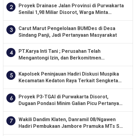
Proyek Drainase Jalan Provinsi di Purwakarta
2
Senilai 1,98 Miliar Disorot, Warga Minta
Kualitas Pekerjaan Diawasi Ketat
Carut Marut Pengelolaan BUMDes di Desa
3
Sindang Panji, Jadi Pertanyaan Masyarakat
PT.Karya Inti Tani ; Perusahan Telah
4
Mengantongi Izin, dan Berkomitmen
Menjalankan Aturan Yang Berlaku
Kapolsek Peninjauan Hadiri Diskusi Muspika
5
Kecamatan Kedaton Raya Terkait Sengketa
Lahan Kelompok Tani Dengan PT. GNS
Proyek P3-TGAI di Purwakarta Disorot,
6
Dugaan Pondasi Minim Galian Picu Pertanyaan
Besar soal Pengawasan
Wakili Dandim Klaten, Danramil 08/Ngawen
7
Hadiri Pembukaan Jambore Pramuka MTs Se-
Jawa Tengah 2026