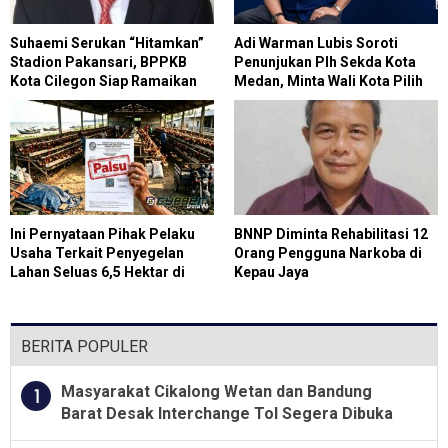
Suhaemi Serukan “Hitamkan”
Adi Warman Lubis Soroti
Stadion Pakansari, BPPKB
Penunjukan Plh Sekda Kota
Kota Cilegon Siap Ramaikan
Medan, Minta Wali Kota Pilih
Milad ke-28
Figur yang Tepat
Ini Pernyataan Pihak Pelaku
BNNP Diminta Rehabilitasi 12
Usaha Terkait Penyegelan
Orang Pengguna Narkoba di
Lahan Seluas 6,5 Hektar di
Kepau Jaya
Paluh Sibaji Pantai
LabuOleh Satpol PP Kabupaten
Deli Serdang
BERITA POPULER
Masyarakat Cikalong Wetan dan Bandung
1
Barat Desak Interchange Tol Segera Dibuka