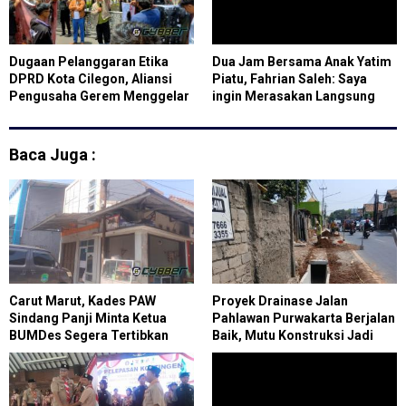
Dugaan Pelanggaran Etika
Dua Jam Bersama Anak Yatim
DPRD Kota Cilegon, Aliansi
Piatu, Fahrian Saleh: Saya
Pengusaha Gerem Menggelar
ingin Merasakan Langsung
Aksi
Suka Duka Anak Panti Asuhan
Baca Juga :
Carut Marut, Kades PAW
Proyek Drainase Jalan
Sindang Panji Minta Ketua
Pahlawan Purwakarta Berjalan
BUMDes Segera Tertibkan
Baik, Mutu Konstruksi Jadi
Administrasi
Fokus Utama