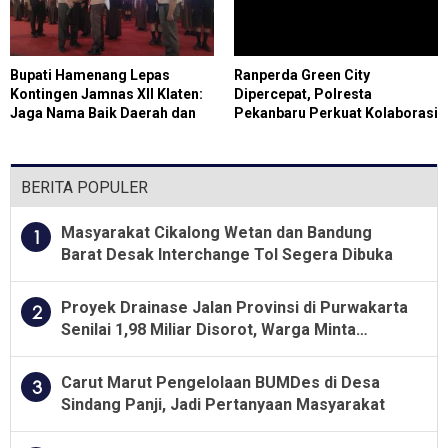
Bupati Hamenang Lepas
Ranperda Green City
Kontingen Jamnas XII Klaten:
Dipercepat, Polresta
Jaga Nama Baik Daerah dan
Pekanbaru Perkuat Kolaborasi
Tunjukkan Karakter Pramuka
Wujudkan Kota Hijau
BERITA POPULER
Masyarakat Cikalong Wetan dan Bandung
1
Barat Desak Interchange Tol Segera Dibuka
Proyek Drainase Jalan Provinsi di Purwakarta
2
Senilai 1,98 Miliar Disorot, Warga Minta
Kualitas Pekerjaan Diawasi Ketat
Carut Marut Pengelolaan BUMDes di Desa
3
Sindang Panji, Jadi Pertanyaan Masyarakat