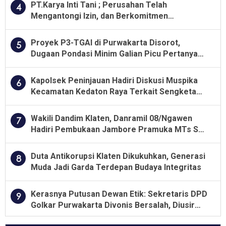
PT.Karya Inti Tani ; Perusahan Telah
4
Mengantongi Izin, dan Berkomitmen
Menjalankan Aturan Yang Berlaku
Proyek P3-TGAI di Purwakarta Disorot,
5
Dugaan Pondasi Minim Galian Picu Pertanyaan
Besar soal Pengawasan
Kapolsek Peninjauan Hadiri Diskusi Muspika
6
Kecamatan Kedaton Raya Terkait Sengketa
Lahan Kelompok Tani Dengan PT. GNS
Wakili Dandim Klaten, Danramil 08/Ngawen
7
Hadiri Pembukaan Jambore Pramuka MTs Se-
Jawa Tengah 2026
Duta Antikorupsi Klaten Dikukuhkan, Generasi
8
Muda Jadi Garda Terdepan Budaya Integritas
Kerasnya Putusan Dewan Etik: Sekretaris DPD
9
Golkar Purwakarta Divonis Bersalah, Diusir
Dari Jabatan Selama Empat Tahun