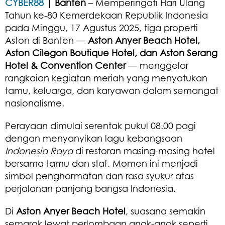
CYBER88
| Banten
– Memperingati Hari Ulang
Tahun ke-80 Kemerdekaan Republik Indonesia
pada Minggu, 17 Agustus 2025, tiga properti
Aston di Banten —
Aston Anyer Beach Hotel,
Aston Cilegon Boutique Hotel, dan Aston Serang
Hotel & Convention Center
— menggelar
rangkaian kegiatan meriah yang menyatukan
tamu, keluarga, dan karyawan dalam semangat
nasionalisme.
Perayaan dimulai serentak pukul 08.00 pagi
dengan menyanyikan lagu kebangsaan
Indonesia Raya
di restoran masing-masing hotel
bersama tamu dan staf. Momen ini menjadi
simbol penghormatan dan rasa syukur atas
perjalanan panjang bangsa Indonesia.
Di
Aston Anyer Beach Hotel
, suasana semakin
semarak lewat perlombaan anak-anak seperti