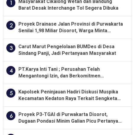
Masyarakat Cikalong Wetan dan Bandung
1
Barat Desak Interchange Tol Segera Dibuka
Proyek Drainase Jalan Provinsi di Purwakarta
2
Senilai 1,98 Miliar Disorot, Warga Minta
Kualitas Pekerjaan Diawasi Ketat
Carut Marut Pengelolaan BUMDes di Desa
3
Sindang Panji, Jadi Pertanyaan Masyarakat
PT.Karya Inti Tani ; Perusahan Telah
4
Mengantongi Izin, dan Berkomitmen
Menjalankan Aturan Yang Berlaku
Kapolsek Peninjauan Hadiri Diskusi Muspika
5
Kecamatan Kedaton Raya Terkait Sengketa
Lahan Kelompok Tani Dengan PT. GNS
Proyek P3-TGAI di Purwakarta Disorot,
6
Dugaan Pondasi Minim Galian Picu Pertanyaan
Besar soal Pengawasan