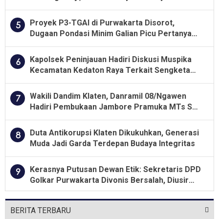
Proyek P3-TGAI di Purwakarta Disorot,
5
Dugaan Pondasi Minim Galian Picu Pertanyaan
Besar soal Pengawasan
Kapolsek Peninjauan Hadiri Diskusi Muspika
6
Kecamatan Kedaton Raya Terkait Sengketa
Lahan Kelompok Tani Dengan PT. GNS
Wakili Dandim Klaten, Danramil 08/Ngawen
7
Hadiri Pembukaan Jambore Pramuka MTs Se-
Jawa Tengah 2026
Duta Antikorupsi Klaten Dikukuhkan, Generasi
8
Muda Jadi Garda Terdepan Budaya Integritas
Kerasnya Putusan Dewan Etik: Sekretaris DPD
9
Golkar Purwakarta Divonis Bersalah, Diusir
Dari Jabatan Selama Empat Tahun
BERITA TERBARU