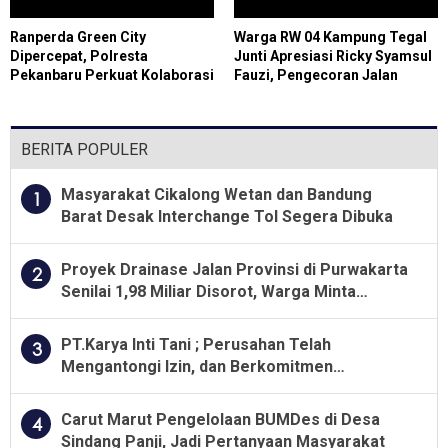
Ranperda Green City
Warga RW 04 Kampung Tegal
Dipercepat, Polresta
Junti Apresiasi Ricky Syamsul
Pekanbaru Perkuat Kolaborasi
Fauzi, Pengecoran Jalan
Wujudkan Kota Hijau
Lingkungan Kini Permudah
Aktivitas Masyarakat
BERITA POPULER
Masyarakat Cikalong Wetan dan Bandung
1
Barat Desak Interchange Tol Segera Dibuka
Proyek Drainase Jalan Provinsi di Purwakarta
2
Senilai 1,98 Miliar Disorot, Warga Minta
Kualitas Pekerjaan Diawasi Ketat
PT.Karya Inti Tani ; Perusahan Telah
3
Mengantongi Izin, dan Berkomitmen
Menjalankan Aturan Yang Berlaku
Carut Marut Pengelolaan BUMDes di Desa
4
Sindang Panji, Jadi Pertanyaan Masyarakat