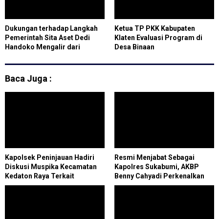
Dukungan terhadap Langkah
Ketua TP PKK Kabupaten
Pemerintah Sita Aset Dedi
Klaten Evaluasi Program di
Handoko Mengalir dari
Desa Binaan
Kesultanan Peranap
Baca Juga :
Kapolsek Peninjauan Hadiri
Resmi Menjabat Sebagai
Diskusi Muspika Kecamatan
Kapolres Sukabumi, AKBP
Kedaton Raya Terkait
Benny Cahyadi Perkenalkan
Sengketa Lahan Kelompok
Program Unggulan
Tani Dengan PT. GNS