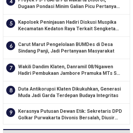
4
Dugaan Pondasi Minim Galian Picu Pertanyaan
Besar soal Pengawasan
Kapolsek Peninjauan Hadiri Diskusi Muspika
5
Kecamatan Kedaton Raya Terkait Sengketa
Lahan Kelompok Tani Dengan PT. GNS
Carut Marut Pengelolaan BUMDes di Desa
6
Sindang Panji, Jadi Pertanyaan Masyarakat
Wakili Dandim Klaten, Danramil 08/Ngawen
7
Hadiri Pembukaan Jambore Pramuka MTs Se-
Jawa Tengah 2026
Duta Antikorupsi Klaten Dikukuhkan, Generasi
8
Muda Jadi Garda Terdepan Budaya Integritas
Kerasnya Putusan Dewan Etik: Sekretaris DPD
9
Golkar Purwakarta Divonis Bersalah, Diusir
Dari Jabatan Selama Empat Tahun