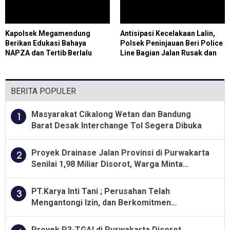
Kapolsek Megamendung
Antisipasi Kecelakaan Lalin,
Berikan Edukasi Bahaya
Polsek Peninjauan Beri Police
NAPZA dan Tertib Berlalu
Line Bagian Jalan Rusak dan
Lintas di Momen MPLS
Berlubang
BERITA POPULER
Masyarakat Cikalong Wetan dan Bandung
1
Barat Desak Interchange Tol Segera Dibuka
Proyek Drainase Jalan Provinsi di Purwakarta
2
Senilai 1,98 Miliar Disorot, Warga Minta
Kualitas Pekerjaan Diawasi Ketat
PT.Karya Inti Tani ; Perusahan Telah
3
Mengantongi Izin, dan Berkomitmen
Menjalankan Aturan Yang Berlaku
Proyek P3-TGAI di Purwakarta Disorot,