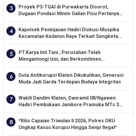
Proyek P3-TGAI di Purwakarta Disorot,
3
Dugaan Pondasi Minim Galian Picu Pertanyaan
Besar soal Pengawasan
Kapolsek Peninjauan Hadiri Diskusi Muspika
4
Kecamatan Kedaton Raya Terkait Sengketa
Lahan Kelompok Tani Dengan PT. GNS
PT.Karya Inti Tani ; Perusahan Telah
5
Mengantongi Izin, dan Berkomitmen
Menjalankan Aturan Yang Berlaku
Duta Antikorupsi Klaten Dikukuhkan, Generasi
6
Muda Jadi Garda Terdepan Budaya Integritas
Wakili Dandim Klaten, Danramil 08/Ngawen
7
Hadiri Pembukaan Jambore Pramuka MTs Se-
Jawa Tengah 2026
*Rilis Capaian Triwulan II 2026, Polres OKU
8
Ungkap Kasus Korupsi Hingga Senpi Ilegal*