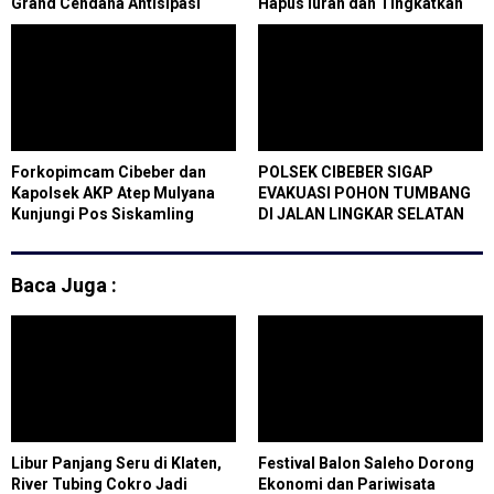
Grand Cendana Antisipasi
Hapus Iuran dan Tingkatkan
Banjir
Kesejahteraan Anggota
Forkopimcam Cibeber dan
POLSEK CIBEBER SIGAP
Kapolsek AKP Atep Mulyana
EVAKUASI POHON TUMBANG
Kunjungi Pos Siskamling
DI JALAN LINGKAR SELATAN
Lingkungan Pedali
Baca Juga :
Libur Panjang Seru di Klaten,
Festival Balon Saleho Dorong
River Tubing Cokro Jadi
Ekonomi dan Pariwisata