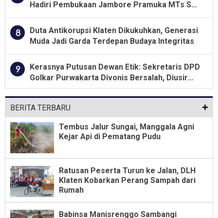
Hadiri Pembukaan Jambore Pramuka MTs Se-
Jawa Tengah 2026
Duta Antikorupsi Klaten Dikukuhkan, Generasi
8
Muda Jadi Garda Terdepan Budaya Integritas
Kerasnya Putusan Dewan Etik: Sekretaris DPD
9
Golkar Purwakarta Divonis Bersalah, Diusir
Dari Jabatan Selama Empat Tahun
BERITA TERBARU
Tembus Jalur Sungai, Manggala Agni
Kejar Api di Pematang Pudu
Ratusan Peserta Turun ke Jalan, DLH
Klaten Kobarkan Perang Sampah dari
Rumah
Babinsa Manisrenggo Sambangi