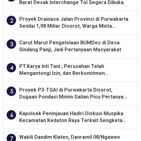
Barat Desak Interchange Tol Segera Dibuka
Proyek Drainase Jalan Provinsi di Purwakarta
2
Senilai 1,98 Miliar Disorot, Warga Minta
Kualitas Pekerjaan Diawasi Ketat
Carut Marut Pengelolaan BUMDes di Desa
3
Sindang Panji, Jadi Pertanyaan Masyarakat
PT.Karya Inti Tani ; Perusahan Telah
4
Mengantongi Izin, dan Berkomitmen
Menjalankan Aturan Yang Berlaku
Proyek P3-TGAI di Purwakarta Disorot,
5
Dugaan Pondasi Minim Galian Picu Pertanyaan
Besar soal Pengawasan
Kapolsek Peninjauan Hadiri Diskusi Muspika
6
Kecamatan Kedaton Raya Terkait Sengketa
Lahan Kelompok Tani Dengan PT. GNS
Wakili Dandim Klaten, Danramil 08/Ngawen
7