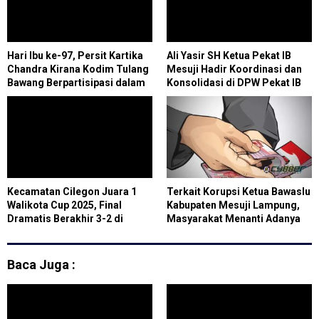
Hari Ibu ke-97, Persit Kartika
Ali Yasir SH Ketua Pekat IB
Chandra Kirana Kodim Tulang
Mesuji Hadir Koordinasi dan
Bawang Berpartisipasi dalam
Konsolidasi di DPW Pekat IB
Lomba Bola Voli
Lampung
Kecamatan Cilegon Juara 1
Terkait Korupsi Ketua Bawaslu
Walikota Cup 2025, Final
Kabupaten Mesuji Lampung,
Dramatis Berakhir 3-2 di
Masyarakat Menanti Adanya
Stadion Seruni
Tersangka Baru dan Akan
Laporkan Pelanggaran Kode
Etik ke DKPP
Baca Juga :