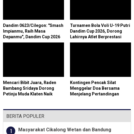
Dandim 0623/Cilegon: "Smash
Turnamen Bola Voli U-19 Putri
Impianmu, Raih Masa
Dandim Cup 2026, Dorong
Depanmu", Dandim Cup 2026
Lahirnya Atlet Berprestasi
Siapkan Generasi Emas Voli
Putri
Mencari Bibit Juara, Raden
Kontingen Pencak Silat
Bambang Sridaya Dorong
Menggelar Doa Bersama
Petinju Muda Klaten Naik
Menjelang Pertandingan
Kelas
Pekan Olah Raga Pelajar
Wilayah Daerah Jawa Barat
BERITA POPULER
Masyarakat Cikalong Wetan dan Bandung
1