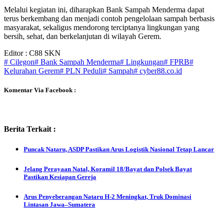
Melalui kegiatan ini, diharapkan Bank Sampah Menderma dapat
terus berkembang dan menjadi contoh pengelolaan sampah berbasis
masyarakat, sekaligus mendorong terciptanya lingkungan yang
bersih, sehat, dan berkelanjutan di wilayah Gerem.
Editor : C88 SKN
# Cilegon
# Bank Sampah Menderma
# Lingkungan
# FPRB
#
Kelurahan Gerem
# PLN Peduli
# Sampah
# cyber88.co.id
Komentar Via Facebook :
Berita Terkait :
Puncak Nataru, ASDP Pastikan Arus Logistik Nasional Tetap Lancar
Jelang Perayaan Natal, Koramil 18/Bayat dan Polsek Bayat
Pastikan Kesiapan Gereja
Arus Penyeberangan Nataru H-2 Meningkat, Truk Dominasi
Lintasan Jawa–Sumatera