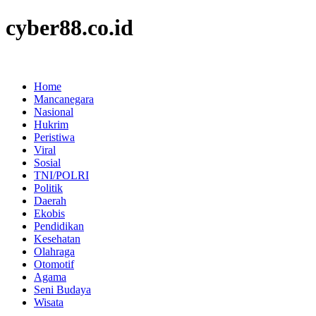
cyber88.co.id
Home
Mancanegara
Nasional
Hukrim
Peristiwa
Viral
Sosial
TNI/POLRI
Politik
Daerah
Ekobis
Pendidikan
Kesehatan
Olahraga
Otomotif
Agama
Seni Budaya
Wisata