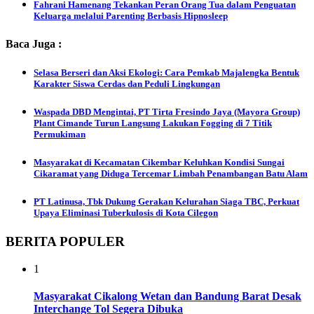
Fahrani Hamenang Tekankan Peran Orang Tua dalam Penguatan
Keluarga melalui Parenting Berbasis Hipnosleep
Baca Juga :
Selasa Berseri dan Aksi Ekologi: Cara Pemkab Majalengka Bentuk
Karakter Siswa Cerdas dan Peduli Lingkungan
Waspada DBD Mengintai, PT Tirta Fresindo Jaya (Mayora Group)
Plant Cimande Turun Langsung Lakukan Fogging di 7 Titik
Permukiman
Masyarakat di Kecamatan Cikembar Keluhkan Kondisi Sungai
Cikaramat yang Diduga Tercemar Limbah Penambangan Batu Alam
PT Latinusa, Tbk Dukung Gerakan Kelurahan Siaga TBC, Perkuat
Upaya Eliminasi Tuberkulosis di Kota Cilegon
BERITA POPULER
1
Masyarakat Cikalong Wetan dan Bandung Barat Desak
Interchange Tol Segera Dibuka