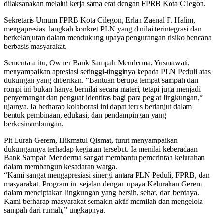
dilaksanakan melalui kerja sama erat dengan FPRB Kota Cilegon.
Sekretaris Umum FPRB Kota Cilegon, Erlan Zaenal F. Halim,
mengapresiasi langkah konkret PLN yang dinilai terintegrasi dan
berkelanjutan dalam mendukung upaya pengurangan risiko bencana
berbasis masyarakat.
Sementara itu, Owner Bank Sampah Menderma, Yusmawati,
menyampaikan apresiasi setinggi-tingginya kepada PLN Peduli atas
dukungan yang diberikan. “Bantuan berupa tempat sampah dan
rompi ini bukan hanya bernilai secara materi, tetapi juga menjadi
penyemangat dan penguat identitas bagi para pegiat lingkungan,”
ujarnya. Ia berharap kolaborasi ini dapat terus berlanjut dalam
bentuk pembinaan, edukasi, dan pendampingan yang
berkesinambungan.
Plt Lurah Gerem, Hikmatul Qismat, turut menyampaikan
dukungannya terhadap kegiatan tersebut. Ia menilai keberadaan
Bank Sampah Menderma sangat membantu pemerintah kelurahan
dalam membangun kesadaran warga.
“Kami sangat mengapresiasi sinergi antara PLN Peduli, FPRB, dan
masyarakat. Program ini sejalan dengan upaya Kelurahan Gerem
dalam menciptakan lingkungan yang bersih, sehat, dan berdaya.
Kami berharap masyarakat semakin aktif memilah dan mengelola
sampah dari rumah,” ungkapnya.