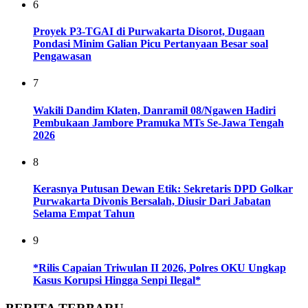
6
Proyek P3-TGAI di Purwakarta Disorot, Dugaan
Pondasi Minim Galian Picu Pertanyaan Besar soal
Pengawasan
7
Wakili Dandim Klaten, Danramil 08/Ngawen Hadiri
Pembukaan Jambore Pramuka MTs Se-Jawa Tengah
2026
8
Kerasnya Putusan Dewan Etik: Sekretaris DPD Golkar
Purwakarta Divonis Bersalah, Diusir Dari Jabatan
Selama Empat Tahun
9
*Rilis Capaian Triwulan II 2026, Polres OKU Ungkap
Kasus Korupsi Hingga Senpi Ilegal*