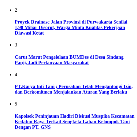
2
Proyek Drainase Jalan Provinsi di Purwakarta Senilai
1,98 Miliar Disorot, Warga Minta Kualitas Pekerjaan
Diawasi Ketat
3
Carut Marut Pengelolaan BUMDes di Desa Sindang
Panji, Jadi Pertanyaan Masyarakat
4
PT.Karya Inti Tani ; Perusahan Telah Mengantongi Izin,
dan Berkomitmen Menjalankan Aturan Yang Berlaku
5
Kapolsek Peninjauan Hadiri Diskusi Muspika Kecamatan
Kedaton Raya Terkait Sengketa Lahan Kelompok Tani
Dengan PT. GNS