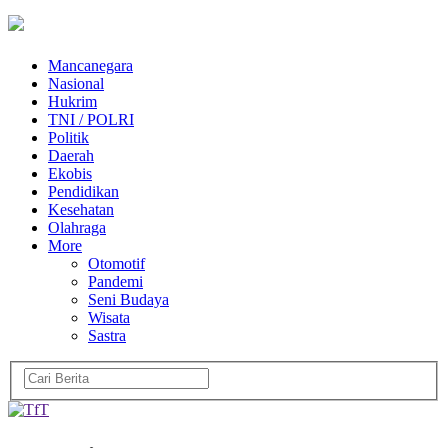
Mancanegara
Nasional
Hukrim
TNI / POLRI
Politik
Daerah
Ekobis
Pendidikan
Kesehatan
Olahraga
More
Otomotif
Pandemi
Seni Budaya
Wisata
Sastra