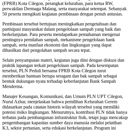
(FPRB) Kota Cilegon, perangkat kelurahan, para ketua RW,
perwakilan Dermaga Malang, serta masyarakat setempat. Sebanyak
50 peserta mengikuti kegiatan pembinaan dengan penuh antusias.
Pembinaan tersebut bertujuan meningkatkan pengetahuan dan
partisipasi masyarakat dalam pengelolaan sampah yang baik dan
berkelanjutan. Para peserta mendapatkan pemahaman mengenai
pentingnya pemilahan sampah, mekanisme pengelolaan bank
sampah, serta manfaat ekonomi dan lingkungan yang dapat
dihasilkan dari pengolahan sampah secara tepat.
Selain penyampaian materi, kegiatan juga diisi dengan diskusi dan
praktik lapangan terkait pengelolaan sampah. Pada kesempatan
tersebut, PLN Peduli bersama FPRB Kota Cilegon turut
memberikan bantuan berupa seragam dan bak sampah sebagai
bentuk dukungan nyata terhadap keberlanjutan Bank Sampah
Menderma.
Manajer Keuangan, Komunikasi, dan Umum PLN UPT Cilegon,
Nurul Azhar, menjelaskan bahwa pemilihan Kelurahan Gerem
didasarkan pada catatan historis wilayah tersebut yang memiliki
potensi risiko lingkungan. Menurutnya, kontribusi PLN tidak hanya
terbatas pada pembangunan infrastruktur fisik, tetapi juga mencakup
pengembangan kapasitas sumber daya manusia melalui pelatihan
K3, sektor pertanian, serta edukasi berkelanjutan. Program ini