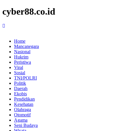
cyber88.co.id
Home
Mancanegara
Nasional
Hukrim
Peristiwa
Viral
Sosial
TNI/POLRI
Politik
Daerah
Ekobis
Pendidikan
Kesehatan
Olahraga
Otomotif
Agama
Seni Budaya
Wisata