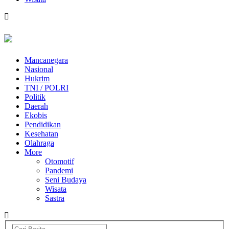
Mancanegara
Nasional
Hukrim
TNI / POLRI
Politik
Daerah
Ekobis
Pendidikan
Kesehatan
Olahraga
More
Otomotif
Pandemi
Seni Budaya
Wisata
Sastra