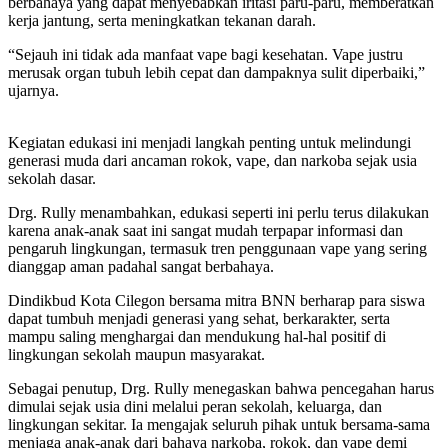
berbahaya yang dapat menyebabkan iritasi paru-paru, memberatkan
kerja jantung, serta meningkatkan tekanan darah.
“Sejauh ini tidak ada manfaat vape bagi kesehatan. Vape justru
merusak organ tubuh lebih cepat dan dampaknya sulit diperbaiki,”
ujarnya.
Kegiatan edukasi ini menjadi langkah penting untuk melindungi
generasi muda dari ancaman rokok, vape, dan narkoba sejak usia
sekolah dasar.
Drg. Rully menambahkan, edukasi seperti ini perlu terus dilakukan
karena anak-anak saat ini sangat mudah terpapar informasi dan
pengaruh lingkungan, termasuk tren penggunaan vape yang sering
dianggap aman padahal sangat berbahaya.
Dindikbud Kota Cilegon bersama mitra BNN berharap para siswa
dapat tumbuh menjadi generasi yang sehat, berkarakter, serta
mampu saling menghargai dan mendukung hal-hal positif di
lingkungan sekolah maupun masyarakat.
Sebagai penutup, Drg. Rully menegaskan bahwa pencegahan harus
dimulai sejak usia dini melalui peran sekolah, keluarga, dan
lingkungan sekitar. Ia mengajak seluruh pihak untuk bersama-sama
menjaga anak-anak dari bahaya narkoba, rokok, dan vape demi