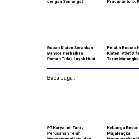
dengan Semangat
Pracimantoro, 
Berbagi dan
Desak Pelaku S
Kebersamaan
Ditangkap
Bupati Klaten Serahkan
Pelatih Boccia 
Bansos Perbaikan
Klaten: Atlet Dif
Rumah Tidak Layak Huni
Terus Matangka
APBD 2026
Persiapan Menu
Peparprov Jaten
Semarang
Baca Juga :
PT.Karya Inti Tani ;
Keluarga Besar
Perusahan Telah
Majalengka,
Mengantongi Izin, dan
Mengucapkan HU