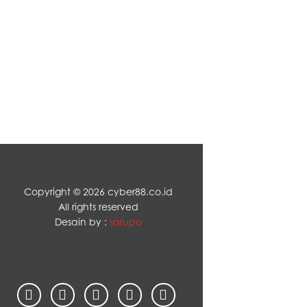
Copyright ©
2026 cyber88.co.id
All rights reserved
Desain by :
sarupo