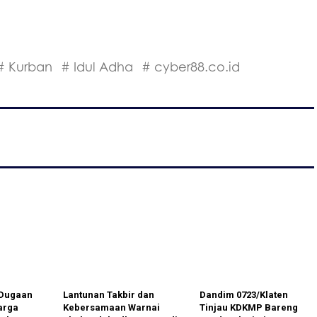
# Kurban
# Idul Adha
# cyber88.co.id
 Dugaan
Lantunan Takbir dan
Dandim 0723/Klaten
arga
Kebersamaan Warnai
Tinjau KDKMP Bareng