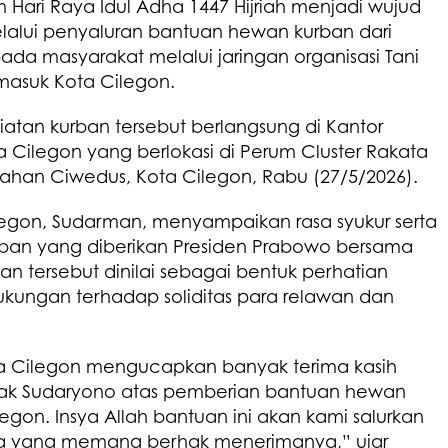
ari Raya Idul Adha 1447 Hijriah menjadi wujud
alui penyaluran bantuan hewan kurban dari
pada masyarakat melalui jaringan organisasi Tani
masuk Kota Cilegon.
atan kurban tersebut berlangsung di Kantor
a Cilegon yang berlokasi di Perum Cluster Rakata
urahan Ciwedus, Kota Cilegon, Rabu (27/5/2026).
egon, Sudarman, menyampaikan rasa syukur serta
rban yang diberikan Presiden Prabowo bersama
uan tersebut dinilai sebagai bentuk perhatian
ukungan terhadap soliditas para relawan dan
ta Cilegon mengucapkan banyak terima kasih
k Sudaryono atas pemberian bantuan hewan
egon. Insya Allah bantuan ini akan kami salurkan
a yang memang berhak menerimanya,” ujar