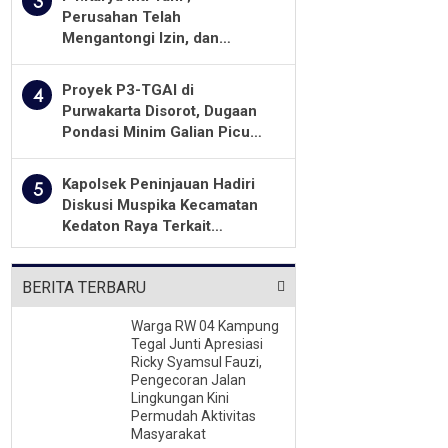
3
Perusahan Telah
Mengantongi Izin, dan
Berkomitmen Menjalankan
Aturan Yang Berlaku
Proyek P3-TGAI di
4
Purwakarta Disorot, Dugaan
Pondasi Minim Galian Picu
Pertanyaan Besar soal
Pengawasan
Kapolsek Peninjauan Hadiri
5
Diskusi Muspika Kecamatan
Kedaton Raya Terkait
Sengketa Lahan Kelompok
Tani Dengan PT. GNS
BERITA TERBARU
Warga RW 04 Kampung
Tegal Junti Apresiasi
Ricky Syamsul Fauzi,
Pengecoran Jalan
Lingkungan Kini
Permudah Aktivitas
Masyarakat