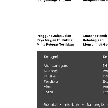
Berkomitmen
81 tahun 2026
Menjalankan Aturan
Yang Berlaku
Pengguna Jalan Jalan
Suasana Penuh 
Raya Mayjen Edi Sukma
Kebahagiaan
Minta Petugas Tertibkan
Menyelimuti Ge
Kendaraan yang Parkir di
Graha Sanusi
Bahu Jalan
Hardjadinata
Kategori
Ka
Unpad, Putri To
Sedunia Resmi 
Mancanegara
TNI
Nasional
Pol
Hukrim
Da
Peristiwa
Eko
Viral
Pe
Sosial
Ke
Redaksi •
Info Iklan •
Tentang K