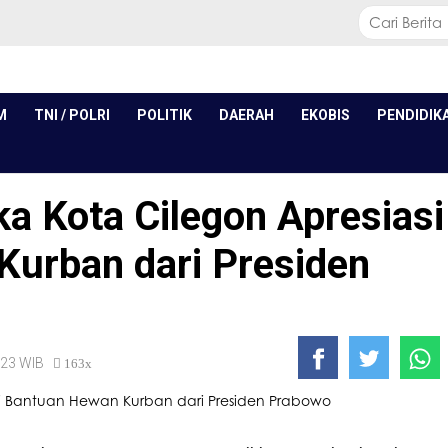
M
TNI / POLRI
POLITIK
DAERAH
EKOBIS
PENDIDIK
a Kota Cilegon Apresiasi
urban dari Presiden
1:23 WIB
163x