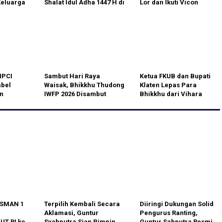
Keluarga
Shalat Idul Adha 1447 H di
Lor dan Ikuti Vicon
egera
Musholla Ar-Rayyan
Bersama Wapang TNI
Cilegon
NPCI
Sambut Hari Raya
Ketua FKUB dan Bupati
abel
Waisak, Bhikkhu Thudong
Klaten Lepas Para
n
IWFP 2026 Disambut
Bhikkhu dari Vihara
ju
Hangat di Klaten
Bodhivamsa untuk Misi
g di
Perdamaian Dunia
Menuju Candi Borobudur
 SMAN 1
Terpilih Kembali Secara
Diiringi Dukungan Solid
Aklamasi, Guntur
Pengurus Ranting,
T RI ke
Syahputra Siap Pimpin
Guntur Sahputra Resmi