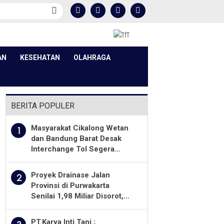
AN
KESEHATAN
OLAHRAGA
BERITA POPULER
Masyarakat Cikalong Wetan
1
dan Bandung Barat Desak
Interchange Tol Segera
Dibuka
Proyek Drainase Jalan
2
Provinsi di Purwakarta
Senilai 1,98 Miliar Disorot,
Warga Minta Kualitas
Pekerjaan Diawasi Ketat
PT.Karya Inti Tani ;