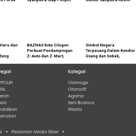
PAC Pemuda Pancasila
Daftar dan Jadi Calon
Medan Denai Periode
Tunggal Ketua PAC
2026–2029
Pemuda Pancasila
Medan Denai
Haru dan
BAZNAS Kota Cilegon
Simbol Negara
Perkuat Pendampingan
Terpasang Dalam Kondisi
dung
Z-Auto dan Z-Mart,
Usang dan Sobek,
Dorong Mustahik
Terlihat di Depan Kantor
Menjadi Muzaki
Desa Sutawangi
tegori
Kategori
koh Asep
Menikah
/POLRI
Olahraga
itik
Otomotif
erah
Agama
bis
Seni Budaya
ndidikan
Wisata
sehatan
ami •
Pedoman Media Siber •