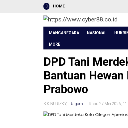
HOME
MANCANEGARA
NASIONAL
HUKRI
MORE
DPD Tani Merdek
Bantuan Hewan K
Prabowo
S.K NURIZKY,
Ragam
- Rabu 27 Mei 2026, 1