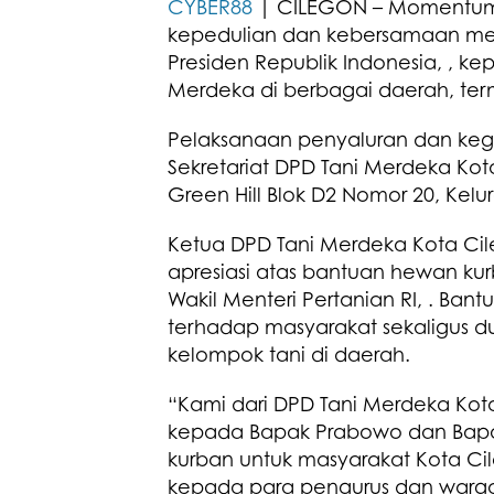
CYBER88
| CILEGON – Momentum H
kepedulian dan kebersamaan mel
Presiden Republik Indonesia, , ke
Merdeka di berbagai daerah, ter
Pelaksanaan penyaluran dan kegi
Sekretariat DPD Tani Merdeka Kot
Green Hill Blok D2 Nomor 20, Kel
Ketua DPD Tani Merdeka Kota Cil
apresiasi atas bantuan hewan ku
Wakil Menteri Pertanian RI, . Bant
terhadap masyarakat sekaligus d
kelompok tani di daerah.
“Kami dari DPD Tani Merdeka Ko
kepada Bapak Prabowo dan Bapa
kurban untuk masyarakat Kota Cil
kepada para pengurus dan warg