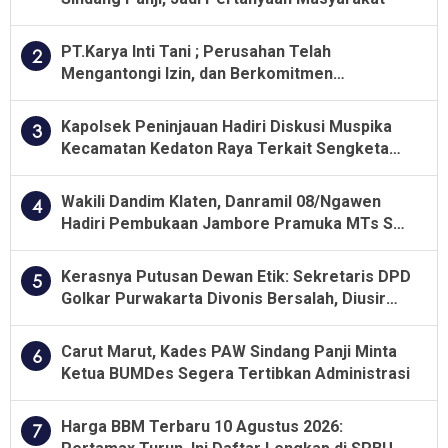
PT.Karya Inti Tani ; Perusahan Telah
2
Mengantongi Izin, dan Berkomitmen
Menjalankan Aturan Yang Berlaku
Kapolsek Peninjauan Hadiri Diskusi Muspika
3
Kecamatan Kedaton Raya Terkait Sengketa
Lahan Kelompok Tani Dengan PT. GNS
Wakili Dandim Klaten, Danramil 08/Ngawen
4
Hadiri Pembukaan Jambore Pramuka MTs Se-
Jawa Tengah 2026
Kerasnya Putusan Dewan Etik: Sekretaris DPD
5
Golkar Purwakarta Divonis Bersalah, Diusir
Dari Jabatan Selama Empat Tahun
Carut Marut, Kades PAW Sindang Panji Minta
6
Ketua BUMDes Segera Tertibkan Administrasi
Harga BBM Terbaru 10 Agustus 2026:
7