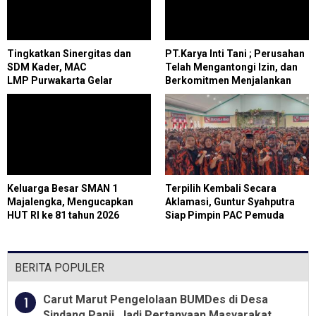
Tingkatkan Sinergitas dan
PT.Karya Inti Tani ; Perusahan
SDM Kader, MAC
Telah Mengantongi Izin, dan
LMP Purwakarta Gelar
Berkomitmen Menjalankan
.Konsolidasi Pengurus
Aturan Yang Berlaku
Keluarga Besar SMAN 1
Terpilih Kembali Secara
Majalengka, Mengucapkan
Aklamasi, Guntur Syahputra
HUT RI ke 81 tahun 2026
Siap Pimpin PAC Pemuda
Pancasila Medan Denai
Periode 2026–2029
BERITA POPULER
Carut Marut Pengelolaan BUMDes di Desa
1
Sindang Panji, Jadi Pertanyaan Masyarakat