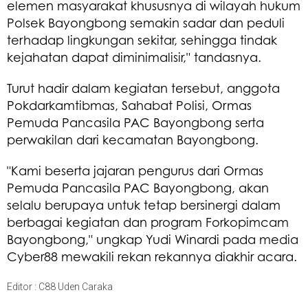
elemen masyarakat khususnya di wilayah hukum
Polsek Bayongbong semakin sadar dan peduli
terhadap lingkungan sekitar, sehingga tindak
kejahatan dapat diminimalisir," tandasnya.
Turut hadir dalam kegiatan tersebut, anggota
Pokdarkamtibmas, Sahabat Polisi, Ormas
Pemuda Pancasila PAC Bayongbong serta
perwakilan dari kecamatan Bayongbong.
"Kami beserta jajaran pengurus dari Ormas
Pemuda Pancasila PAC Bayongbong, akan
selalu berupaya untuk tetap bersinergi dalam
berbagai kegiatan dan program Forkopimcam
Bayongbong," ungkap Yudi Winardi pada media
Cyber88 mewakili rekan rekannya diakhir acara.
Editor : C88 Uden Caraka