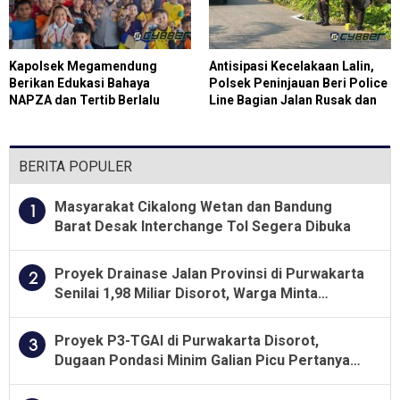
Kapolsek Megamendung
Antisipasi Kecelakaan Lalin,
Berikan Edukasi Bahaya
Polsek Peninjauan Beri Police
NAPZA dan Tertib Berlalu
Line Bagian Jalan Rusak dan
Lintas di Momen MPLS
Berlubang
BERITA POPULER
Masyarakat Cikalong Wetan dan Bandung
1
Barat Desak Interchange Tol Segera Dibuka
Proyek Drainase Jalan Provinsi di Purwakarta
2
Senilai 1,98 Miliar Disorot, Warga Minta
Kualitas Pekerjaan Diawasi Ketat
Proyek P3-TGAI di Purwakarta Disorot,
3
Dugaan Pondasi Minim Galian Picu Pertanyaan
Besar soal Pengawasan