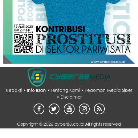
Redaksi •
Info Iklan •
Tentang Kami •
Pedoman Media Siber
•
Disclaimer
Copyright ©
2026 cyber88.co.id All rights reserved
Desain by :
sarupo