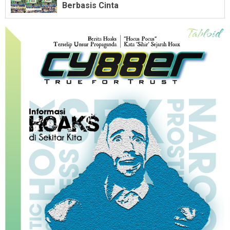
Berbasis Cinta