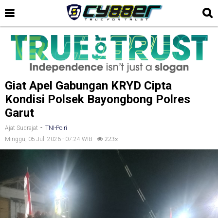
Giat Apel Gabungan KRYD Cipta
Kondisi Polsek Bayongbong Polres
Garut
-
Ajat Sudrajat
TNI-Polri
Minggu, 05 Juli 2026 - 07:24 WIB
223x