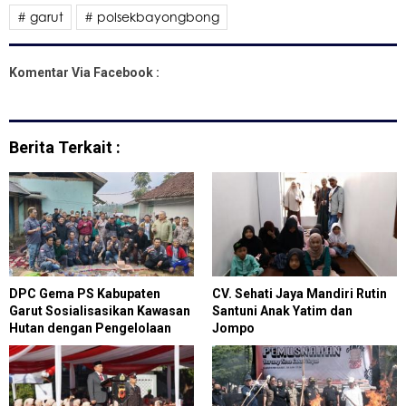
# garut
# polsekbayongbong
Komentar Via Facebook :
Berita Terkait :
DPC Gema PS Kabupaten
CV. Sehati Jaya Mandiri Rutin
Garut Sosialisasikan Kawasan
Santuni Anak Yatim dan
Hutan dengan Pengelolaan
Jompo
Khusus