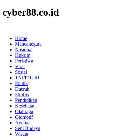
cyber88.co.id
Home
Mancanegara
Nasional
Hukrim
Peristiwa
Viral
Sosial
TNI/POLRI
Politik
Daerah
Ekobis
Pendidikan
Kesehatan
Olahraga
Otomotif
Agama
Seni Budaya
Wisata