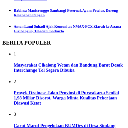
Babinsa Manisrenggo Sambangi Peternak Ayam Petelur, Dorong
Ketahanan Pangan
Anton Lami Suhadi Ajak Komunitas NMAX-PCX Ziarah ke Astana
Giribangun, Teladani Soeharto
BERITA POPULER
1
Masyarakat Cikalong Wetan dan Bandung Barat Desak
Interchange Tol Segera Dibuka
2
Proyek Drainase Jalan Provinsi di Purwakarta Senilai
1,98 Miliar Disorot, Warga Minta Kualitas Pekerjaan
Diawasi Ketat
3
Carut Marut Pengelolaan BUMDes di Desa Sindang