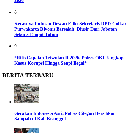
2026
8
Kerasnya Putusan Dewan Etik: Sekretaris DPD Golkar
Purwakarta Divonis Bersalah, Diusir Dari Jabatan
Selama Empat Tahun
9
*Rilis Capaian Triwulan II 2026, Polres OKU Ungkap
Kasus Korupsi Hingga Senpi Ilegal*
BERITA TERBARU
Gerakan Indonesia Asri, Polres Cilegon Bersihkan
Sampah di Kali Kranggot