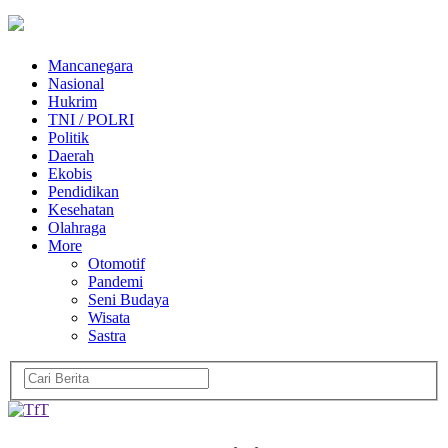
Mancanegara
Nasional
Hukrim
TNI / POLRI
Politik
Daerah
Ekobis
Pendidikan
Kesehatan
Olahraga
More
Otomotif
Pandemi
Seni Budaya
Wisata
Sastra