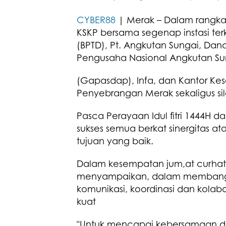
CYBER88
| Merak – Dalam rangka m
KSKP bersama segenap instasi terk
(BPTD), Pt. Angkutan Sungai, D
Pengusaha Nasional Angkutan S
(Gapasdap), Infa, dan Kantor K
Penyebrangan Merak sekaligus sil
Pasca Perayaan Idul fitri 1444H 
sukses semua berkat sinergitas 
tujuan yang baik.
Dalam kesempatan jum,at curhat 
menyampaikan, dalam membangu
komunikasi, koordinasi dan kolabo
kuat
"Untuk mencapai kebersamaan dan