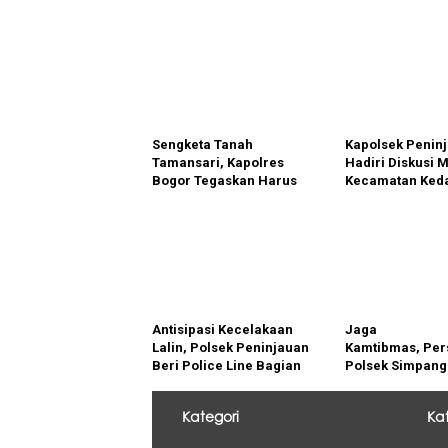
Sengketa Tanah
Kapolsek Penin
Tamansari, Kapolres
Hadiri Diskusi 
Bogor Tegaskan Harus
Kecamatan Keda
Lewat Jalur Hukum
Terkait Sengket
Damaillll
Kelompok Tani 
PT. GNS
Antisipasi Kecelakaan
Jaga
Lalin, Polsek Peninjauan
Kamtibmas, Per
Beri Police Line Bagian
Polsek Simpang
Jalan Rusak dan
Pematang Laku
Berlubang
Kategori
Ka