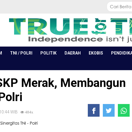
M
TNI / POLRI
POLITIK
DAERAH
EKOBIS
PENDIDIK
KSKP Merak, Membangun
Polri
 10:44 WIB
484x