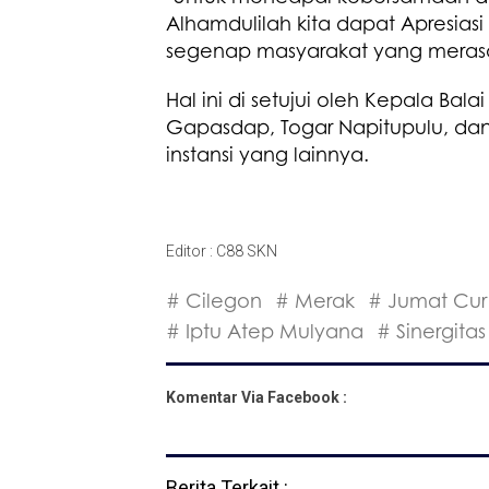
Alhamdulilah kita dapat Apresia
segenap masyarakat yang merasa
Hal ini di setujui oleh Kepala Ba
Gapasdap, Togar Napitupulu, dan
instansi yang lainnya.
Editor : C88 SKN
# Cilegon
# Merak
# Jumat Cur
# Iptu Atep Mulyana
# Sinergitas
Komentar Via Facebook :
Berita Terkait :