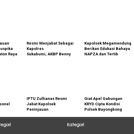
jauan
Resmi Menjabat Sebagai
Kapolsek Megamendung
Muspika
Kapolres
Berikan Edukasi Bahaya
ton Raya
Sukabumi, AKBP Benny
NAPZA dan Tertib
a Lahan
Cahyadi Perkenalkan
Berlalu Lintas di Momen
Dengan
Program Unggulan
MPLS
IPTU Zulhanas Resmi
Giat Apel Gabungan
sonel
Jabat Kapolsek
KRYD Cipta Kondisi
Peninjauan
Polsek Bayongbong
kan KRYD
Polres Garut
tegori
Kategori