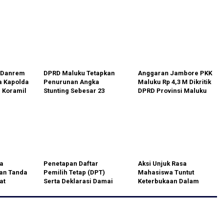
i Danrem
DPRD Maluku Tetapkan
Anggaran Jambore PKK
 Kapolda
Penurunan Angka
Maluku Rp 4,3 M Dikritik
 Koramil
Stunting Sebesar 23
DPRD Provinsi Maluku
ran
Persen
ja
Penetapan Daftar
Aksi Unjuk Rasa
an Tanda
Pemilih Tetap (DPT)
Mahasiswa Tuntut
at
Serta Deklarasi Damai
Keterbukaan Dalam
Pegawai
Para Calon Kepala Desa
Kesejahteraan Dunia
Cibodas Usai Digelar
Pendidikan .