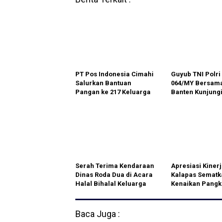
PT Pos Indonesia Cimahi
Guyub TNI Polr
Salurkan Bantuan
064/MY Bersama
Pangan ke 217 Keluarga
Banten Kunjungi
di Kelurahan Cibabat
Dan Polsek Jaja
Serah Terima Kendaraan
Apresiasi Kiner
Dinas Roda Dua di Acara
Kalapas Sematk
Halal Bihalal Keluarga
Kenaikan Pangk
Besar Koramil
Kepada Empat 
1116/Cikajang
Lapas Cilegon
Baca Juga :