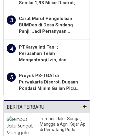
Senilai 1,98 Miliar Disorot,
Warga Minta Kualitas
Pekerjaan Diawasi Ketat
Carut Marut Pengelolaan
3
BUMDes di Desa Sindang
Panji, Jadi Pertanyaan
Masyarakat
PT.Karya Inti Tani ;
4
Perusahan Telah
Mengantongi Izin, dan
Berkomitmen Menjalankan
Aturan Yang Berlaku
Proyek P3-TGAI di
5
Purwakarta Disorot, Dugaan
Pondasi Minim Galian Picu
Pertanyaan Besar soal
Pengawasan
BERITA TERBARU
Tembus Jalur Sungai,
Manggala Agni Kejar Api
di Pematang Pudu