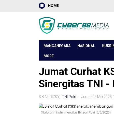
HOME
MANCANEGARA
NASIONAL
HUKRI
MORE
Jumat Curhat 
Sinergitas TNI - 
S.K NURIZKY,
TNI-Polri
- Jumat 05 Mei 2023,
Silaturahmi jalin sinergitas TNI san Polri (5/5/2023)