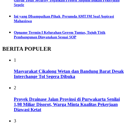
Garda Total Security Tegaskan Profesi Satpam Bukan Pekerjaan
Sepele
Ini yang DIsampaikan Pihak Perumda AMTJM Soal Aspirasi
Mahasiswa
Opname Termin I Kelurahan Gerem Tuntas, Tujuh Titik
Pembangunan Dinyatakan Sesuai SOP
BERITA POPULER
1
Masyarakat Cikalong Wetan dan Bandung Barat Desak
Interchange Tol Segera Dibuka
2
Proyek Drainase Jalan Provinsi di Purwakarta Senilai
1,98 Miliar Disorot, Warga Minta Kualitas Pekerjaan
Diawasi Ketat
3