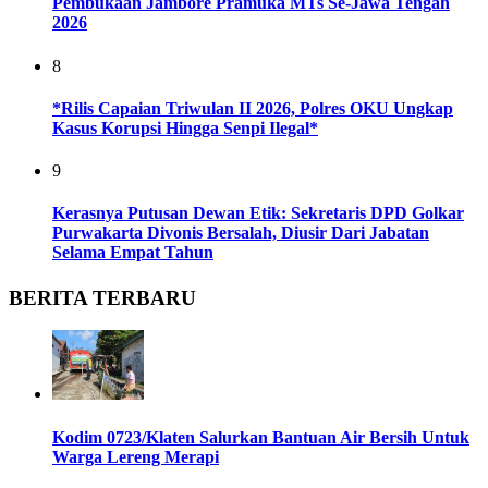
Pembukaan Jambore Pramuka MTs Se-Jawa Tengah
2026
8
*Rilis Capaian Triwulan II 2026, Polres OKU Ungkap
Kasus Korupsi Hingga Senpi Ilegal*
9
Kerasnya Putusan Dewan Etik: Sekretaris DPD Golkar
Purwakarta Divonis Bersalah, Diusir Dari Jabatan
Selama Empat Tahun
BERITA TERBARU
Kodim 0723/Klaten Salurkan Bantuan Air Bersih Untuk
Warga Lereng Merapi