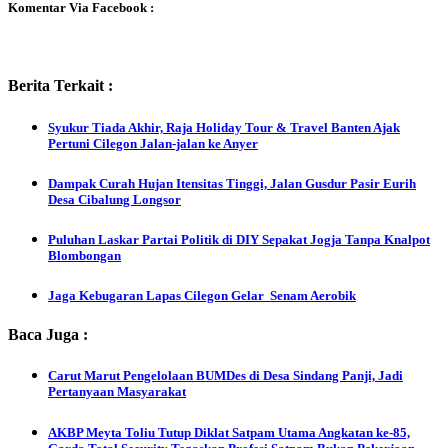
Komentar Via Facebook :
Berita Terkait :
Syukur Tiada Akhir, Raja Holiday Tour & Travel Banten Ajak
Pertuni Cilegon Jalan-jalan ke Anyer
Dampak Curah Hujan Itensitas Tinggi, Jalan Gusdur Pasir Eurih
Desa Cibalung Longsor
Puluhan Laskar Partai Politik di DIY Sepakat Jogja Tanpa Knalpot
Blombongan
Jaga Kebugaran Lapas Cilegon Gelar Senam Aerobik
Baca Juga :
Carut Marut Pengelolaan BUMDes di Desa Sindang Panji, Jadi
Pertanyaan Masyarakat
AKBP Meyta Toliu Tutup Diklat Satpam Utama Angkatan ke-85,