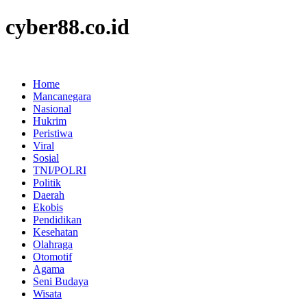
cyber88.co.id
Home
Mancanegara
Nasional
Hukrim
Peristiwa
Viral
Sosial
TNI/POLRI
Politik
Daerah
Ekobis
Pendidikan
Kesehatan
Olahraga
Otomotif
Agama
Seni Budaya
Wisata