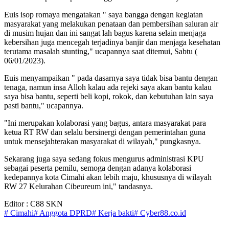
Euis isop romaya mengatakan " saya bangga dengan kegiatan
masyarakat yang melakukan penataan dan pembersihan saluran air
di musim hujan dan ini sangat lah bagus karena selain menjaga
kebersihan juga mencegah terjadinya banjir dan menjaga kesehatan
terutama masalah stunting," ucapannya saat ditemui, Sabtu (
06/01/2023).
Euis menyampaikan " pada dasarnya saya tidak bisa bantu dengan
tenaga, namun insa Alloh kalau ada rejeki saya akan bantu kalau
saya bisa bantu, seperti beli kopi, rokok, dan kebutuhan lain saya
pasti bantu," ucapannya.
"Ini merupakan kolaborasi yang bagus, antara masyarakat para
ketua RT RW dan selalu bersinergi dengan pemerintahan guna
untuk mensejahterakan masyarakat di wilayah," pungkasnya.
Sekarang juga saya sedang fokus mengurus administrasi KPU
sebagai peserta pemilu, semoga dengan adanya kolaborasi
kedepannya kota Cimahi akan lebih maju, khususnya di wilayah
RW 27 Kelurahan Cibeureum ini," tandasnya.
Editor : C88 SKN
# Cimahi
# Anggota DPRD
# Kerja bakti
# Cyber88.co.id