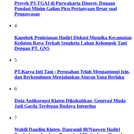
Proyek P3-TGAI di Purwakarta Disorot, Dugaan
Pondasi Minim Galian Picu Pertanyaan Besar soal
Pengawasan
4
Kapolsek Peninjauan Hadiri Diskusi Muspika Kecamatan
Kedaton Raya Terkait Sengketa Lahan Kelompok Tani
Dengan PT. GNS
5
PT.Karya Inti Tani ; Perusahan Telah Mengantongi Izin,
dan Berkomitmen Menjalankan Aturan Yang Berlaku
6
Duta Antikorupsi Klaten Dikukuhkan, Generasi Muda
Jadi Garda Terdepan Budaya Integritas
7
Wakili Dandim Klaten, Danramil 08/Ngawen Hadiri