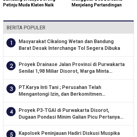
Petinju Muda Klaten Naik
Menjelang Pertandingan
Kelas
Pekan Olah Raga Pelajar
Wilayah Daerah Jawa Barat
BERITA POPULER
Masyarakat Cikalong Wetan dan Bandung
1
Barat Desak Interchange Tol Segera Dibuka
Proyek Drainase Jalan Provinsi di Purwakarta
2
Senilai 1,98 Miliar Disorot, Warga Minta
Kualitas Pekerjaan Diawasi Ketat
PT.Karya Inti Tani ; Perusahan Telah
3
Mengantongi Izin, dan Berkomitmen
Menjalankan Aturan Yang Berlaku
Proyek P3-TGAI di Purwakarta Disorot,
4
Dugaan Pondasi Minim Galian Picu Pertanyaan
Besar soal Pengawasan
Kapolsek Peninjauan Hadiri Diskusi Muspika
5