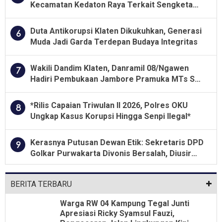
Kecamatan Kedaton Raya Terkait Sengketa
Lahan Kelompok Tani Dengan PT. GNS
Duta Antikorupsi Klaten Dikukuhkan, Generasi
6
Muda Jadi Garda Terdepan Budaya Integritas
Wakili Dandim Klaten, Danramil 08/Ngawen
7
Hadiri Pembukaan Jambore Pramuka MTs Se-
Jawa Tengah 2026
*Rilis Capaian Triwulan II 2026, Polres OKU
8
Ungkap Kasus Korupsi Hingga Senpi Ilegal*
Kerasnya Putusan Dewan Etik: Sekretaris DPD
9
Golkar Purwakarta Divonis Bersalah, Diusir
Dari Jabatan Selama Empat Tahun
BERITA TERBARU
Warga RW 04 Kampung Tegal Junti
Apresiasi Ricky Syamsul Fauzi,