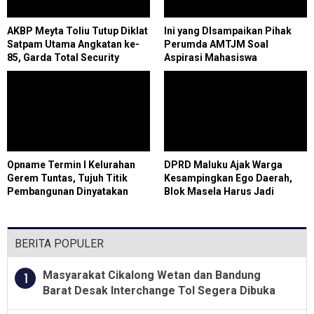
AKBP Meyta Toliu Tutup Diklat
Ini yang DIsampaikan Pihak
Satpam Utama Angkatan ke-
Perumda AMTJM Soal
85, Garda Total Security
Aspirasi Mahasiswa
Tegaskan Profesi Satpam
Bukan Pekerjaan Sepele
Opname Termin I Kelurahan
DPRD Maluku Ajak Warga
Gerem Tuntas, Tujuh Titik
Kesampingkan Ego Daerah,
Pembangunan Dinyatakan
Blok Masela Harus Jadi
Sesuai SOP
Momentum Ekonomi Bersama
BERITA POPULER
Masyarakat Cikalong Wetan dan Bandung
1
Barat Desak Interchange Tol Segera Dibuka