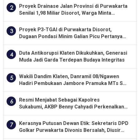
Proyek Drainase Jalan Provinsi di Purwakarta
2
Senilai 1,98 Miliar Disorot, Warga Minta
Kualitas Pekerjaan Diawasi Ketat
Proyek P3-TGAI di Purwakarta Disorot,
3
Dugaan Pondasi Minim Galian Picu Pertanyaan
Besar soal Pengawasan
Duta Antikorupsi Klaten Dikukuhkan, Generasi
4
Muda Jadi Garda Terdepan Budaya Integritas
Wakili Dandim Klaten, Danramil 08/Ngawen
5
Hadiri Pembukaan Jambore Pramuka MTs Se-
Jawa Tengah 2026
Resmi Menjabat Sebagai Kapolres
6
Sukabumi, AKBP Benny Cahyadi Perkenalkan
Program Unggulan
Kerasnya Putusan Dewan Etik: Sekretaris DPD
7
Golkar Purwakarta Divonis Bersalah, Diusir
Dari Jabatan Selama Empat Tahun