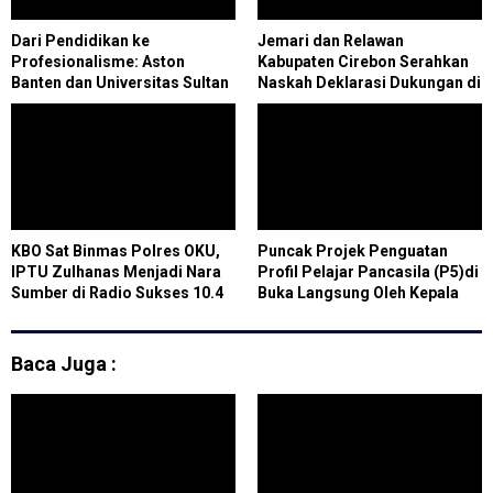
Dari Pendidikan ke
Jemari dan Relawan
Profesionalisme: Aston
Kabupaten Cirebon Serahkan
Banten dan Universitas Sultan
Naskah Deklarasi Dukungan di
Ageng Tirtayasa Satukan Visi
Kantor Sekber Imron Agus
untuk Masa Depan
Kurniawanbudiman
KBO Sat Binmas Polres OKU,
Puncak Projek Penguatan
IPTU Zulhanas Menjadi Nara
Profil Pelajar Pancasila (P5)di
Sumber di Radio Sukses 10.4
Buka Langsung Oleh Kepala
FM Baturaja
Sekolah SMAN Gunung Alip
Baca Juga :