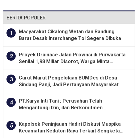
Paluh Sibaji Pantai
LabuOleh Satpol PP Kabupaten
Deli Serdang
BERITA POPULER
Masyarakat Cikalong Wetan dan Bandung
1
Barat Desak Interchange Tol Segera Dibuka
Proyek Drainase Jalan Provinsi di Purwakarta
2
Senilai 1,98 Miliar Disorot, Warga Minta
Kualitas Pekerjaan Diawasi Ketat
Carut Marut Pengelolaan BUMDes di Desa
3
Sindang Panji, Jadi Pertanyaan Masyarakat
PT.Karya Inti Tani ; Perusahan Telah
4
Mengantongi Izin, dan Berkomitmen
Menjalankan Aturan Yang Berlaku
Kapolsek Peninjauan Hadiri Diskusi Muspika
5
Kecamatan Kedaton Raya Terkait Sengketa
Lahan Kelompok Tani Dengan PT. GNS