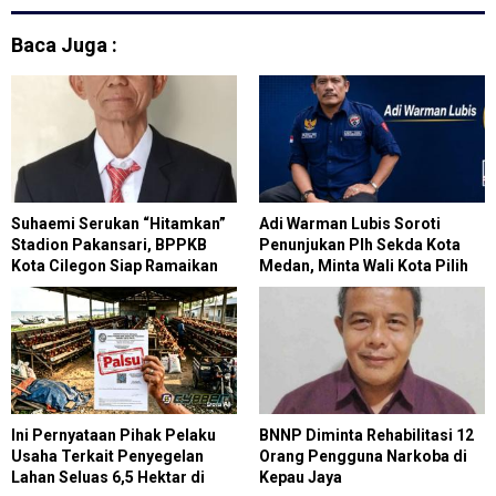
Baca Juga :
Suhaemi Serukan “Hitamkan”
Adi Warman Lubis Soroti
Stadion Pakansari, BPPKB
Penunjukan Plh Sekda Kota
Kota Cilegon Siap Ramaikan
Medan, Minta Wali Kota Pilih
Milad ke-28
Figur yang Tepat
Ini Pernyataan Pihak Pelaku
BNNP Diminta Rehabilitasi 12
Usaha Terkait Penyegelan
Orang Pengguna Narkoba di
Lahan Seluas 6,5 Hektar di
Kepau Jaya