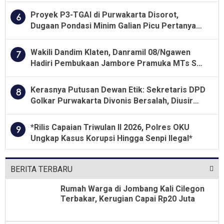
Proyek P3-TGAI di Purwakarta Disorot,
6
Dugaan Pondasi Minim Galian Picu Pertanyaan
Besar soal Pengawasan
Wakili Dandim Klaten, Danramil 08/Ngawen
7
Hadiri Pembukaan Jambore Pramuka MTs Se-
Jawa Tengah 2026
Kerasnya Putusan Dewan Etik: Sekretaris DPD
8
Golkar Purwakarta Divonis Bersalah, Diusir
Dari Jabatan Selama Empat Tahun
*Rilis Capaian Triwulan II 2026, Polres OKU
9
Ungkap Kasus Korupsi Hingga Senpi Ilegal*
BERITA TERBARU
Rumah Warga di Jombang Kali Cilegon
Terbakar, Kerugian Capai Rp20 Juta