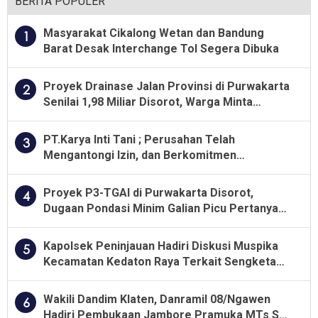
BERITA POPULER
Masyarakat Cikalong Wetan dan Bandung
1
Barat Desak Interchange Tol Segera Dibuka
Proyek Drainase Jalan Provinsi di Purwakarta
2
Senilai 1,98 Miliar Disorot, Warga Minta
Kualitas Pekerjaan Diawasi Ketat
PT.Karya Inti Tani ; Perusahan Telah
3
Mengantongi Izin, dan Berkomitmen
Menjalankan Aturan Yang Berlaku
Proyek P3-TGAI di Purwakarta Disorot,
4
Dugaan Pondasi Minim Galian Picu Pertanyaan
Besar soal Pengawasan
Kapolsek Peninjauan Hadiri Diskusi Muspika
5
Kecamatan Kedaton Raya Terkait Sengketa
Lahan Kelompok Tani Dengan PT. GNS
Wakili Dandim Klaten, Danramil 08/Ngawen
6
Hadiri Pembukaan Jambore Pramuka MTs Se-