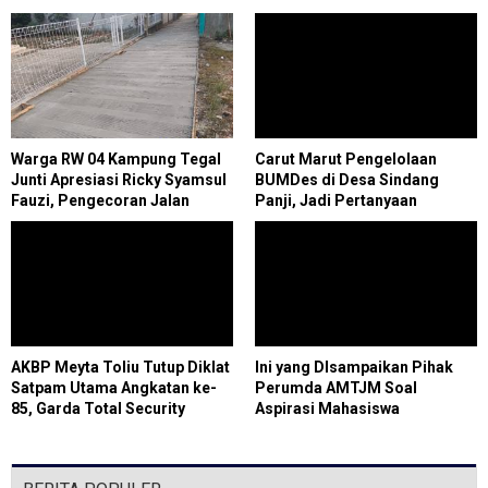
Warga RW 04 Kampung Tegal
Carut Marut Pengelolaan
Junti Apresiasi Ricky Syamsul
BUMDes di Desa Sindang
Fauzi, Pengecoran Jalan
Panji, Jadi Pertanyaan
Lingkungan Kini Permudah
Masyarakat
Aktivitas Masyarakat
AKBP Meyta Toliu Tutup Diklat
Ini yang DIsampaikan Pihak
Satpam Utama Angkatan ke-
Perumda AMTJM Soal
85, Garda Total Security
Aspirasi Mahasiswa
Tegaskan Profesi Satpam
Bukan Pekerjaan Sepele