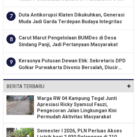
Jawa Tengah 2026
Duta Antikorupsi Klaten Dikukuhkan, Generasi
7
Muda Jadi Garda Terdepan Budaya Integritas
Carut Marut Pengelolaan BUMDes di Desa
8
Sindang Panji, Jadi Pertanyaan Masyarakat
Kerasnya Putusan Dewan Etik: Sekretaris DPD
9
Golkar Purwakarta Divonis Bersalah, Diusir
Dari Jabatan Selama Empat Tahun
BERITA TERBARU
Warga RW 04 Kampung Tegal Junti
Apresiasi Ricky Syamsul Fauzi,
Pengecoran Jalan Lingkungan Kini
Permudah Aktivitas Masyarakat
Semester I 2026, PLN Perluas Akses
Listrik bagi 2.930 Pelanggan di 210