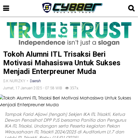
Tokoh Alumni ITL Trisaksi Beri
Motivasi Mahasiswa Untuk Sukses
Menjadi Enterpreuner Muda
-
S.K NURIZKY
Daerah
Jumat, 17 Januari 2025 - 07:58 WIB
357x
Tampak Farid Aljawi (tengah) Sekjen IKA ITL Trisakti, Ketua
Dewan Penasihat DPP PJS bersama Panitia dan Pengurus
IKA ITL Trisaksi, Undangan serta Peserta kegiatan Pekan
Wirausahaan ITL Trisakti 2024/2025 di Auditorium Lt.7 dan
Lobbi ITL Trisakti, Rabu (15/01/2025).