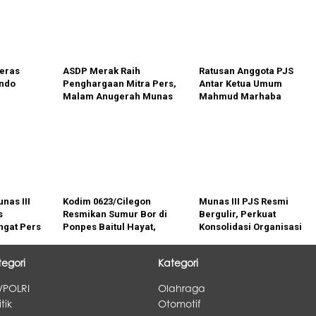
eras
ASDP Merak Raih
Ratusan Anggota PJS
ondo
Penghargaan Mitra Pers,
Antar Ketua Umum
Malam Anugerah Munas
Mahmud Marhaba
k
III PJS Perkuat Sinergi
Serahkan Dokumen
wo Cabut
dan Kukuhkan Pengurus
Konstituen ke Dewan
Daerah
Pers
mintaan
nas III
Kodim 0623/Cilegon
Munas III PJS Resmi
s
Resmikan Sumur Bor di
Bergulir, Perkuat
gat Pers
Ponpes Baitul Hayat,
Konsolidasi Organisasi
api
Dukung Kebutuhan Air
Menuju Konstituen
gital
Bersih Masyarakat
Dewan Pers
tegori
Kategori
/POLRI
Olahraga
itik
Otomotif