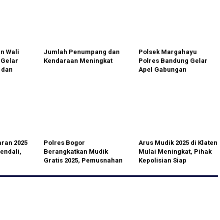
n Wali
Jumlah Penumpang dan
Polsek Margahayu
 Gelar
Kendaraan Meningkat
Polres Bandung Gelar
 dan
Apel Gabungan
Seketeng
Pengamanan Idul Fitri
1446 H
aran 2025
Polres Bogor
Arus Mudik 2025 di Klaten
endali,
Berangkatkan Mudik
Mulai Meningkat, Pihak
Gratis 2025, Pemusnahan
Kepolisian Siap
a Pihak
Miras Juga Dilakukan
Mengatur Lalu Lintas