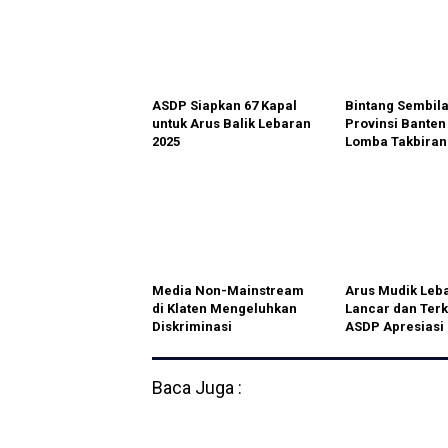
ASDP Siapkan 67 Kapal
Bintang Sembila
untuk Arus Balik Lebaran
Provinsi Banten
2025
Lomba Takbiran
Hiasan Lawang 
Media Non-Mainstream
Arus Mudik Leb
di Klaten Mengeluhkan
Lancar dan Terk
Diskriminasi
ASDP Apresiasi
Dukungan Semu
Baca Juga :