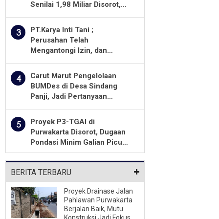
Senilai 1,98 Miliar Disorot,
Warga Minta Kualitas
Pekerjaan Diawasi Ketat
PT.Karya Inti Tani ;
3
Perusahan Telah
Mengantongi Izin, dan
Berkomitmen Menjalankan
Aturan Yang Berlaku
Carut Marut Pengelolaan
4
BUMDes di Desa Sindang
Panji, Jadi Pertanyaan
Masyarakat
Proyek P3-TGAI di
5
Purwakarta Disorot, Dugaan
Pondasi Minim Galian Picu
Pertanyaan Besar soal
Pengawasan
BERITA TERBARU
Proyek Drainase Jalan
Pahlawan Purwakarta
Berjalan Baik, Mutu
Konstruksi Jadi Fokus