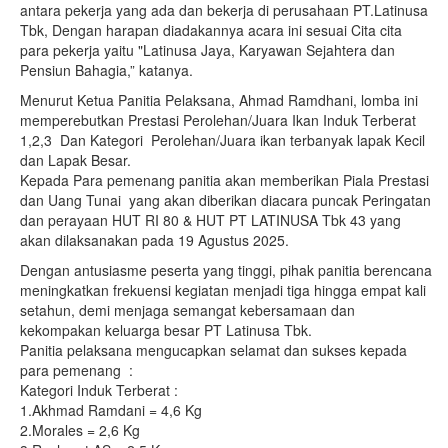
antara pekerja yang ada dan bekerja di perusahaan PT.Latinusa
Tbk, Dengan harapan diadakannya acara ini sesuai Cita cita
para pekerja yaitu "Latinusa Jaya, Karyawan Sejahtera dan
Pensiun Bahagia,” katanya.
Menurut Ketua Panitia Pelaksana, Ahmad Ramdhani, lomba ini
memperebutkan Prestasi Perolehan/Juara Ikan Induk Terberat
1,2,3 Dan Kategori Perolehan/Juara ikan terbanyak lapak Kecil
dan Lapak Besar.
Kepada Para pemenang panitia akan memberikan Piala Prestasi
dan Uang Tunai yang akan diberikan diacara puncak Peringatan
dan perayaan HUT RI 80 & HUT PT LATINUSA Tbk 43 yang
akan dilaksanakan pada 19 Agustus 2025.
Dengan antusiasme peserta yang tinggi, pihak panitia berencana
meningkatkan frekuensi kegiatan menjadi tiga hingga empat kali
setahun, demi menjaga semangat kebersamaan dan
kekompakan keluarga besar PT Latinusa Tbk.
Panitia pelaksana mengucapkan selamat dan sukses kepada
para pemenang :
Kategori Induk Terberat :
1.Akhmad Ramdani = 4,6 Kg
2.Morales = 2,6 Kg