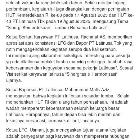
setelah vakum kurang lebih satu tahun. Selain menjadi ajang
perlombaan, kegiatan ini juga dirangkaikan dengan peringatan
HUT Kemerdekaan RI ke-80 pada 17 Agustus 2025 dan HUT ke-
43 PT Latinusa Tbk pada 19 Agustus 2025, mengusung Tema
"Sinergi Kemerdekaan, Tumbuh Bersama Latinusa".
Ketua Serikat Karyawan PT Latinusa, Rachmat AS, memberikan
apresiasi atas konsistensi LFC dan Bapor PT Latinusa Tbk yang
rutin mengagendakan kegiatan serupa dua kali setahun.
Ini menjadi ajang silaturahmi sekaligus refreshing para pekerja
yg ada dilatinusa melalui lomba mancing sehingga tumbuh rasa
kebersamaan dan keguyuban sesama pekerja Latinusa", Sesuai
Visi serikat karyawan latinusa "Sinergitas & Harmonisasi"
ujarnya.
Ketua Baporkes PT Latinusa, Muhammad Malik Aziz,
menegaskan bahwa kegiatan ini bukan sekadar lomba. “Selain
memeriahkan HUT RI dan ulang tahun perusahaan, ini adalah
wadah mempererat kebersamaan seluruh keluarga besar
Latinusa. Harapannya, tahun depan bisa lebih meriah dan
lokasinya bervariasi, termasuk di laut,” ucapnya.
Ketua LFC, Usman, juga menegaskan tujuan utama kegiatan
adalah penyegaran bagi karyawan dan mempererat hubungan