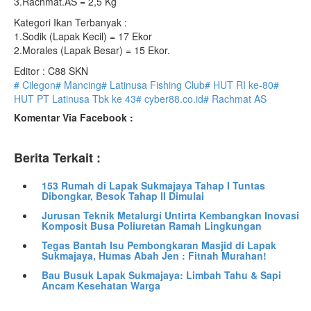
3.Rachmat.AS = 2,5 Kg
Kategori Ikan Terbanyak :
1.Sodik (Lapak Kecil) = 17 Ekor
2.Morales (Lapak Besar) = 15 Ekor.
Editor : C88 SKN
# Cilegon
# Mancing
# Latinusa Fishing Club
# HUT RI ke-80
#
HUT PT Latinusa Tbk ke 43
# cyber88.co.id
# Rachmat AS
Komentar Via Facebook :
Berita Terkait :
153 Rumah di Lapak Sukmajaya Tahap I Tuntas
Dibongkar, Besok Tahap II Dimulai
Jurusan Teknik Metalurgi Untirta Kembangkan Inovasi
Komposit Busa Poliuretan Ramah Lingkungan
Tegas Bantah Isu Pembongkaran Masjid di Lapak
Sukmajaya, Humas Abah Jen : Fitnah Murahan!
Bau Busuk Lapak Sukmajaya: Limbah Tahu & Sapi
Ancam Kesehatan Warga