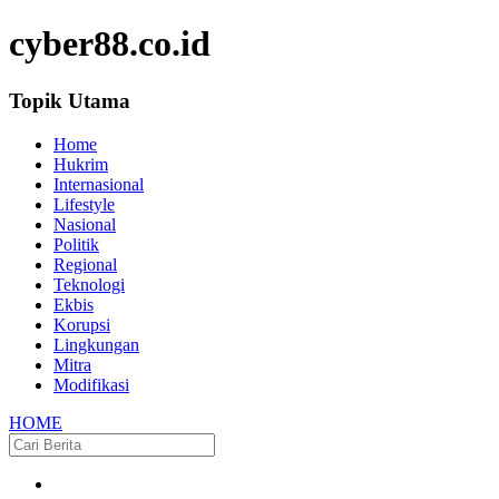
cyber88.co.id
Topik Utama
Home
Hukrim
Internasional
Lifestyle
Nasional
Politik
Regional
Teknologi
Ekbis
Korupsi
Lingkungan
Mitra
Modifikasi
HOME