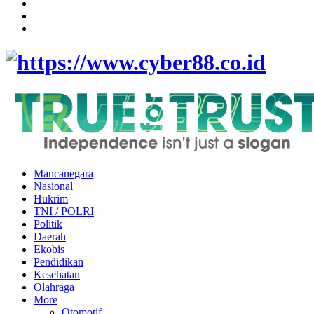
Mancanegara
Nasional
Hukrim
TNI / POLRI
Politik
Daerah
Ekobis
Pendidikan
Kesehatan
Olahraga
More
Otomotif