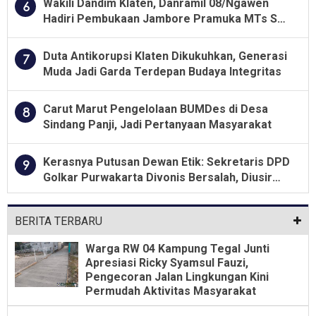
Wakili Dandim Klaten, Danramil 08/Ngawen
6
Hadiri Pembukaan Jambore Pramuka MTs Se-
Jawa Tengah 2026
Duta Antikorupsi Klaten Dikukuhkan, Generasi
7
Muda Jadi Garda Terdepan Budaya Integritas
Carut Marut Pengelolaan BUMDes di Desa
8
Sindang Panji, Jadi Pertanyaan Masyarakat
Kerasnya Putusan Dewan Etik: Sekretaris DPD
9
Golkar Purwakarta Divonis Bersalah, Diusir
Dari Jabatan Selama Empat Tahun
BERITA TERBARU
Warga RW 04 Kampung Tegal Junti
Apresiasi Ricky Syamsul Fauzi,
Pengecoran Jalan Lingkungan Kini
Permudah Aktivitas Masyarakat