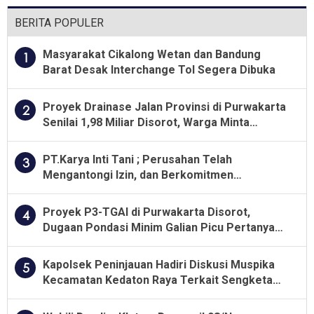
BERITA POPULER
Masyarakat Cikalong Wetan dan Bandung
1
Barat Desak Interchange Tol Segera Dibuka
Proyek Drainase Jalan Provinsi di Purwakarta
2
Senilai 1,98 Miliar Disorot, Warga Minta
Kualitas Pekerjaan Diawasi Ketat
PT.Karya Inti Tani ; Perusahan Telah
3
Mengantongi Izin, dan Berkomitmen
Menjalankan Aturan Yang Berlaku
Proyek P3-TGAI di Purwakarta Disorot,
4
Dugaan Pondasi Minim Galian Picu Pertanyaan
Besar soal Pengawasan
Kapolsek Peninjauan Hadiri Diskusi Muspika
5
Kecamatan Kedaton Raya Terkait Sengketa
Lahan Kelompok Tani Dengan PT. GNS