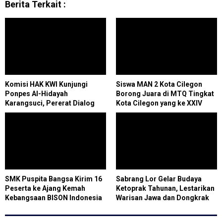
Berita Terkait :
Komisi HAK KWI Kunjungi
Siswa MAN 2 Kota Cilegon
Ponpes Al-Hidayah
Borong Juara di MTQ Tingkat
Karangsuci, Pererat Dialog
Kota Cilegon yang ke XXIV
Lintas Iman dan Semangat
Kebangsaan
SMK Puspita Bangsa Kirim 16
Sabrang Lor Gelar Budaya
Peserta ke Ajang Kemah
Ketoprak Tahunan, Lestarikan
Kebangsaan BISON Indonesia
Warisan Jawa dan Dongkrak
Ekonomi Lokal