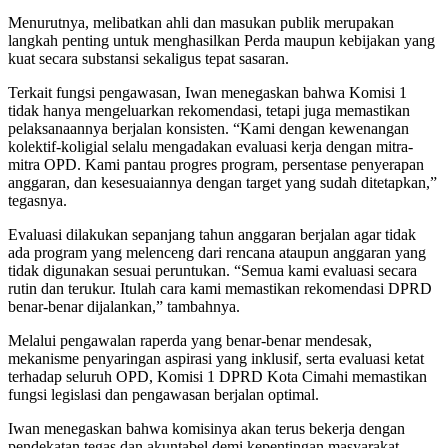
Menurutnya, melibatkan ahli dan masukan publik merupakan
langkah penting untuk menghasilkan Perda maupun kebijakan yang
kuat secara substansi sekaligus tepat sasaran.
Terkait fungsi pengawasan, Iwan menegaskan bahwa Komisi 1
tidak hanya mengeluarkan rekomendasi, tetapi juga memastikan
pelaksanaannya berjalan konsisten. “Kami dengan kewenangan
kolektif-koligial selalu mengadakan evaluasi kerja dengan mitra-
mitra OPD. Kami pantau progres program, persentase penyerapan
anggaran, dan kesesuaiannya dengan target yang sudah ditetapkan,”
tegasnya.
Evaluasi dilakukan sepanjang tahun anggaran berjalan agar tidak
ada program yang melenceng dari rencana ataupun anggaran yang
tidak digunakan sesuai peruntukan. “Semua kami evaluasi secara
rutin dan terukur. Itulah cara kami memastikan rekomendasi DPRD
benar-benar dijalankan,” tambahnya.
Melalui pengawalan raperda yang benar-benar mendesak,
mekanisme penyaringan aspirasi yang inklusif, serta evaluasi ketat
terhadap seluruh OPD, Komisi 1 DPRD Kota Cimahi memastikan
fungsi legislasi dan pengawasan berjalan optimal.
Iwan menegaskan bahwa komisinya akan terus bekerja dengan
pendekatan tegas dan akuntabel demi kepentingan masyarakat.