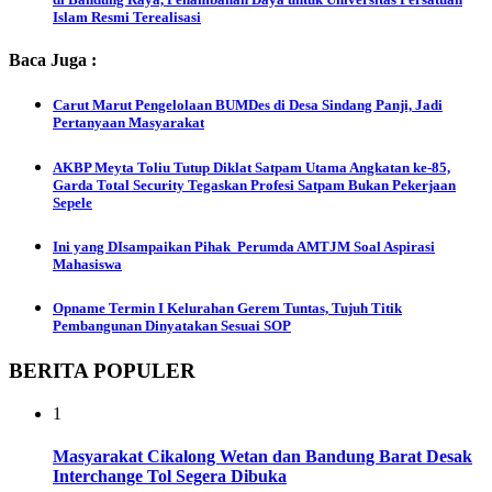
Islam Resmi Terealisasi
Baca Juga :
Carut Marut Pengelolaan BUMDes di Desa Sindang Panji, Jadi
Pertanyaan Masyarakat
AKBP Meyta Toliu Tutup Diklat Satpam Utama Angkatan ke-85,
Garda Total Security Tegaskan Profesi Satpam Bukan Pekerjaan
Sepele
Ini yang DIsampaikan Pihak Perumda AMTJM Soal Aspirasi
Mahasiswa
Opname Termin I Kelurahan Gerem Tuntas, Tujuh Titik
Pembangunan Dinyatakan Sesuai SOP
BERITA POPULER
1
Masyarakat Cikalong Wetan dan Bandung Barat Desak
Interchange Tol Segera Dibuka