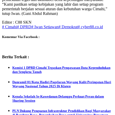
“Kami pastikan setiap kebijakan yang lahir dan setiap program
pemerintah berjalan sesuai aturan dan kebutuhan warga Cimahi,”
tutup Iwan. (Gani Abdul Rahman)
Editor : C88 SKN
# Cimahi
# DPRD
# Iwan Setiawan
# Demokrat
# cyber88.co.id
Komentar Via Facebook :
Berita Terkait :
Komisi 1 DPRD Cimahi Tegaskan Pengawasan Data Kependudukan
dan Sengketa Tanah
Danramil 01/Kota Hadiri Pagelaran Wayang Kulit Peringatan Hari
Wayang Nasional Tahun 2025 Di Klaten
Kepala Sekolah Se-Kawedanan Delanggu Perkuat Peran dalam
Sharing Session
PLN Dukung Penguatan Infrastruktur Pendidikan Bagi Masyarakat
di Bandung Raya, Penambahan Daya untuk Universitas Persatuan