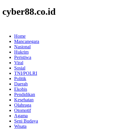
cyber88.co.id
Home
Mancanegara
Nasional
Hukrim
Peristiwa
Viral
Sosial
TNI/POLRI
Politik
Daerah
Ekobis
Pendidikan
Kesehatan
Olahraga
Otomotif
Agama
Seni Budaya
Wisata