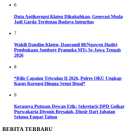
6
Duta Antikorupsi Klaten Dikukuhkan, Generasi Muda
Jadi Garda Terdepan Budaya Integritas
7
Wakili Dandim Klaten, Danramil 08/Ngawen Hadiri
Pembukaan Jambore Pramuka MTs Se-Jawa Tengah
2026
8
*Rilis Capaian Triwulan II 2026, Polres OKU Ungkap
Kasus Korupsi Hingga Senpi Ilegal*
9
Kerasnya Putusan Dewan Etik: Sekretaris DPD Golkar
Purwakarta Divonis Bersalah, Diusir Dari Jabatan
Selama Empat Tahun
BERITA TERBARU