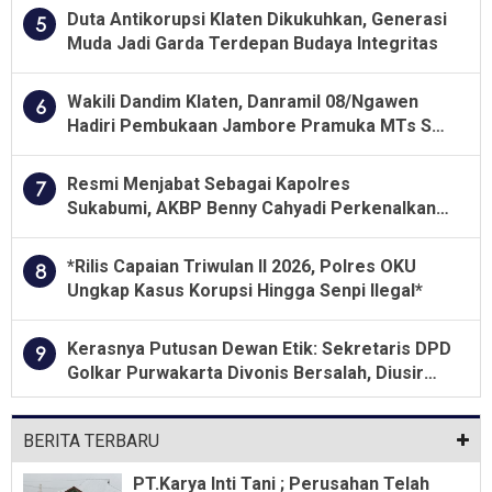
Duta Antikorupsi Klaten Dikukuhkan, Generasi
5
Muda Jadi Garda Terdepan Budaya Integritas
Wakili Dandim Klaten, Danramil 08/Ngawen
6
Hadiri Pembukaan Jambore Pramuka MTs Se-
Jawa Tengah 2026
Resmi Menjabat Sebagai Kapolres
7
Sukabumi, AKBP Benny Cahyadi Perkenalkan
Program Unggulan
*Rilis Capaian Triwulan II 2026, Polres OKU
8
Ungkap Kasus Korupsi Hingga Senpi Ilegal*
Kerasnya Putusan Dewan Etik: Sekretaris DPD
9
Golkar Purwakarta Divonis Bersalah, Diusir
Dari Jabatan Selama Empat Tahun
BERITA TERBARU
PT.Karya Inti Tani ; Perusahan Telah