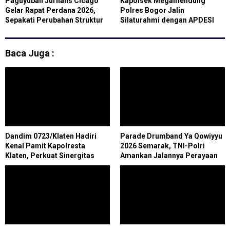
Paguyuban Jurnalis Cicago
Kapolsek Megamendung
Gelar Rapat Perdana 2026,
Polres Bogor Jalin
Sepakati Perubahan Struktur
Silaturahmi dengan APDESI
dan Program
Kecamatan Megamendung
Baca Juga :
Dandim 0723/Klaten Hadiri
Parade Drumband Ya Qowiyyu
Kenal Pamit Kapolresta
2026 Semarak, TNI-Polri
Klaten, Perkuat Sinergitas
Amankan Jalannya Perayaan
Forkopimda Untuk Menjaga
di Jatinom
Kondusifitas Daerah