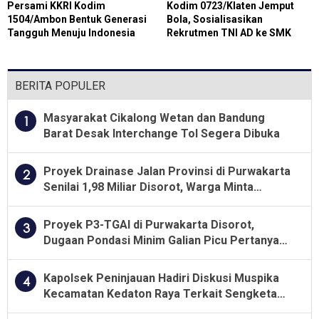
Persami KKRI Kodim
Kodim 0723/Klaten Jemput
1504/Ambon Bentuk Generasi
Bola, Sosialisasikan
Tangguh Menuju Indonesia
Rekrutmen TNI AD ke SMK
Emas 2045
Negeri 1 Trucuk
BERITA POPULER
Masyarakat Cikalong Wetan dan Bandung
1
Barat Desak Interchange Tol Segera Dibuka
Proyek Drainase Jalan Provinsi di Purwakarta
2
Senilai 1,98 Miliar Disorot, Warga Minta
Kualitas Pekerjaan Diawasi Ketat
Proyek P3-TGAI di Purwakarta Disorot,
3
Dugaan Pondasi Minim Galian Picu Pertanyaan
Besar soal Pengawasan
Kapolsek Peninjauan Hadiri Diskusi Muspika
4
Kecamatan Kedaton Raya Terkait Sengketa
Lahan Kelompok Tani Dengan PT. GNS