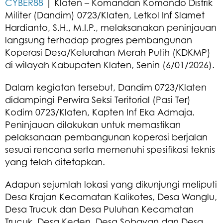
CYBER88
| Klaten – Komandan Komando Distrik
Militer (Dandim) 0723/Klaten, Letkol Inf Slamet
Hardianto, S.H., M.I.P., melaksanakan peninjauan
langsung terhadap progres pembangunan
Koperasi Desa/Kelurahan Merah Putih (KDKMP)
di wilayah Kabupaten Klaten, Senin (6/01/2026).
Dalam kegiatan tersebut, Dandim 0723/Klaten
didampingi Perwira Seksi Teritorial (Pasi Ter)
Kodim 0723/Klaten, Kapten Inf Eka Admaja.
Peninjauan dilakukan untuk memastikan
pelaksanaan pembangunan koperasi berjalan
sesuai rencana serta memenuhi spesifikasi teknis
yang telah ditetapkan.
Adapun sejumlah lokasi yang dikunjungi meliputi
Desa Krajan Kecamatan Kalikotes, Desa Wanglu,
Desa Trucuk dan Desa Puluhan Kecamatan
Trucuk, Desa Keden, Desa Sobayan dan Desa