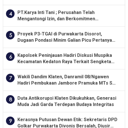
PT.Karya Inti Tani ; Perusahan Telah
4
Mengantongi Izin, dan Berkomitmen
Menjalankan Aturan Yang Berlaku
Proyek P3-TGAI di Purwakarta Disorot,
5
Dugaan Pondasi Minim Galian Picu Pertanyaan
Besar soal Pengawasan
Kapolsek Peninjauan Hadiri Diskusi Muspika
6
Kecamatan Kedaton Raya Terkait Sengketa
Lahan Kelompok Tani Dengan PT. GNS
Wakili Dandim Klaten, Danramil 08/Ngawen
7
Hadiri Pembukaan Jambore Pramuka MTs Se-
Jawa Tengah 2026
Duta Antikorupsi Klaten Dikukuhkan, Generasi
8
Muda Jadi Garda Terdepan Budaya Integritas
Kerasnya Putusan Dewan Etik: Sekretaris DPD
9
Golkar Purwakarta Divonis Bersalah, Diusir