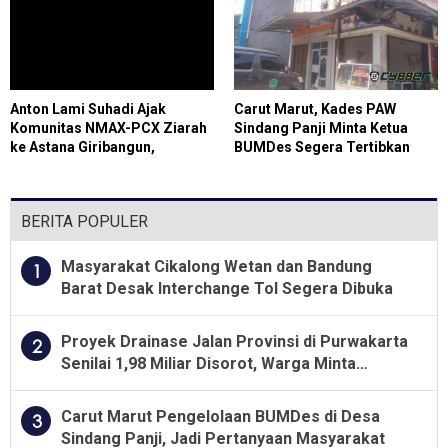
Anton Lami Suhadi Ajak
Carut Marut, Kades PAW
Komunitas NMAX-PCX Ziarah
Sindang Panji Minta Ketua
ke Astana Giribangun,
BUMDes Segera Tertibkan
Teladani Soeharto
Administrasi
BERITA POPULER
Masyarakat Cikalong Wetan dan Bandung
1
Barat Desak Interchange Tol Segera Dibuka
Proyek Drainase Jalan Provinsi di Purwakarta
2
Senilai 1,98 Miliar Disorot, Warga Minta
Kualitas Pekerjaan Diawasi Ketat
Carut Marut Pengelolaan BUMDes di Desa
3
Sindang Panji, Jadi Pertanyaan Masyarakat