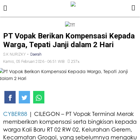
PT Vopak Berikan Kompensasi Kepada
Warga, Tepati Janji dalam 2 Hari
-
S.K NURIZKY
Daerah
257x
Kamis, 05 Februari 2026 - 06:51 WIB
CYBER88
| CILEGON – PT Vopak Terminal Merak
memberikan kompensasi serta bingkisan kepada
warga Kali Baru RT 02 RW 02, Kelurahan Gerem,
Kecamatan Grogol, yang sebelumnya mengaku