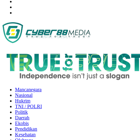
Mancanegara
Nasional
Hukrim
TNI / POLRI
Politik
Daerah
Ekobis
Pendidikan
Kesehatan