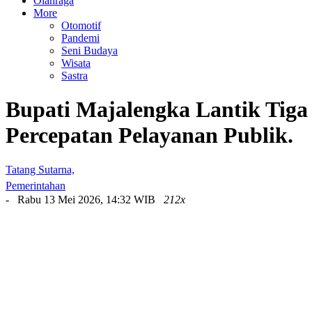
Olahraga
More
Otomotif
Pandemi
Seni Budaya
Wisata
Sastra
Bupati Majalengka Lantik Tiga
Percepatan Pelayanan Publik.
Tatang Sutarna,
Pemerintahan
- Rabu 13 Mei 2026, 14:32 WIB
212x