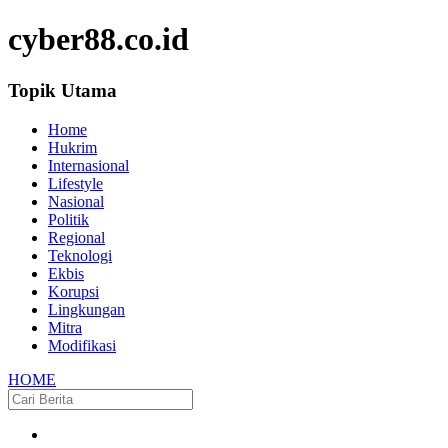
cyber88.co.id
Topik Utama
Home
Hukrim
Internasional
Lifestyle
Nasional
Politik
Regional
Teknologi
Ekbis
Korupsi
Lingkungan
Mitra
Modifikasi
HOME