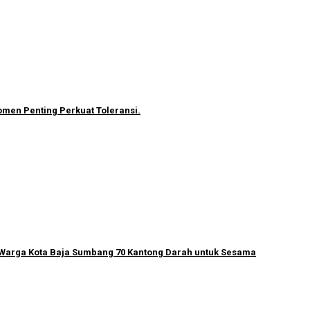
omen Penting Perkuat Toleransi.
 Warga Kota Baja Sumbang 70 Kantong Darah untuk Sesama