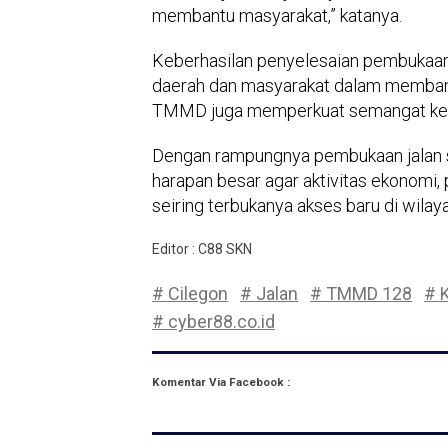
membantu masyarakat,” katanya.
Keberhasilan penyelesaian pembukaan j
daerah dan masyarakat dalam membang
TMMD juga memperkuat semangat kebe
Dengan rampungnya pembukaan jalan se
harapan besar agar aktivitas ekonomi
seiring terbukanya akses baru di wilay
Editor : C88 SKN
# Cilegon
# Jalan
# TMMD 128
# 
# cyber88.co.id
Komentar Via Facebook :