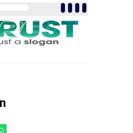
Kesehatan
Olahraga
More
n