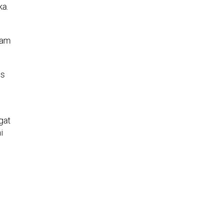
ka.
lam
es
gat
i