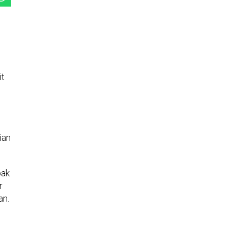
it
ian
pak
r
an.