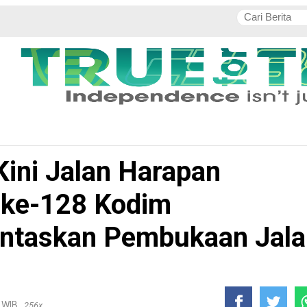
TNI / POLRI
Politik
Daerah
Ekobis
Pendidikan
 Kini Jalan Harapan
ke-128 Kodim
untaskan Pembukaan Jala
6 WIB
256x