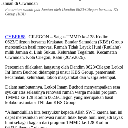
Peresmian rumah pak Jamian oleh Dandim 0623/Cilegon bersama KS
Group (KBI)
CYBER88
| CILEGON – Satgas TMMD ke-128 Kodim
0623/Cilegon bersama Krakatau Bandar Samudera (KBS) Group
meresmikan hasil renovasi Rumah Tidak Layak Huni (Rutilahu)
milik Jamian di Link Sukun, Kelurahan Tegalratu, Kecamatan
Ciwandan, Kota Cilegon, Rabu (20/5/2026).
Peresmian dilakukan langsung oleh Dandim 0623/Cilegon Letkol
Inf Imam Buchori didampingi unsur KBS Group, pemerintah
kecamatan, kelurahan, tokoh masyarakat dan warga setempat.
Dalam sambutannya, Letkol Imam Buchori menyampaikan rasa
syukur atas selesainya renovasi rumah warga melalui program
TMMD ke-128 Kodim 0623/Cilegon yang merupakan hasil
kolaborasi antara TNI dan KBS Group.
“Alhamdulillah kita bersyukur kepada Allah SWT karena hari ini
dapat meresmikan renovasi rumah tidak layak huni menjadi layak
huni sebagai bagian dari program TMMD ke-128 Kodim
0623/Cilegon,” ujarnya.