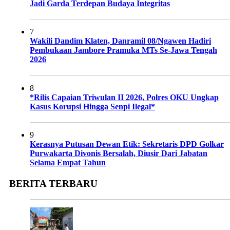
Jadi Garda Terdepan Budaya Integritas
7
Wakili Dandim Klaten, Danramil 08/Ngawen Hadiri
Pembukaan Jambore Pramuka MTs Se-Jawa Tengah
2026
8
*Rilis Capaian Triwulan II 2026, Polres OKU Ungkap
Kasus Korupsi Hingga Senpi Ilegal*
9
Kerasnya Putusan Dewan Etik: Sekretaris DPD Golkar
Purwakarta Divonis Bersalah, Diusir Dari Jabatan
Selama Empat Tahun
BERITA TERBARU