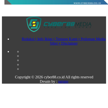
Redaksi •
Info Iklan •
Tentang Kami •
Pedoman Media
Siber •
Disclaimer
Copyright ©
2026 cyber88.co.id All rights reserved
Desain by :
sarupo