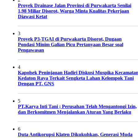
Proyek Drainase Jalan Provinsi di Purwakarta Senilai
1,98 Miliar Disorot, Warga Minta Kualitas Pekerjaan
Diawasi Ketat
3
Proyek P3-TGAI di Purwakarta Disorot, Dugaan
Pondasi Minim Galian Picu Pertanyaan Besar soal
Pengawasan
4
Kapolsek Peninjauan Hadiri Diskusi Muspika Kecamata
Kedaton Raya Terkait Sengketa Lahan Kelompok Tani
Dengan PT. GNS
5
PT.Karya Inti Tani ; Perusahan Telah Mengantongi Izin,
dan Berkomitmen Menjalankan Aturan Yang Berlaku
6
Duta Antikorupsi Klaten Dikukuhkan, Generasi Muda