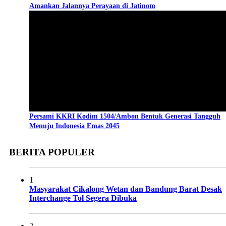
Amankan Jalannya Perayaan di Jatinom
Persami KKRI Kodim 1504/Ambon Bentuk Generasi Tangguh
Menuju Indonesia Emas 2045
BERITA POPULER
1
Masyarakat Cikalong Wetan dan Bandung Barat Desak
Interchange Tol Segera Dibuka
2