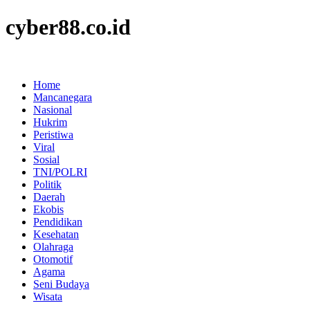
cyber88.co.id
Home
Mancanegara
Nasional
Hukrim
Peristiwa
Viral
Sosial
TNI/POLRI
Politik
Daerah
Ekobis
Pendidikan
Kesehatan
Olahraga
Otomotif
Agama
Seni Budaya
Wisata