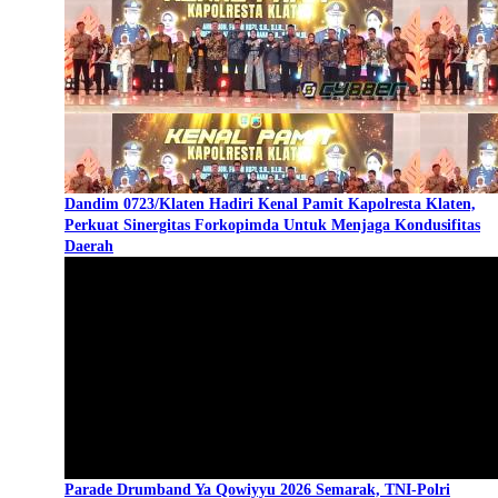
Dandim 0723/Klaten Hadiri Kenal Pamit Kapolresta Klaten,
Perkuat Sinergitas Forkopimda Untuk Menjaga Kondusifitas
Daerah
Parade Drumband Ya Qowiyyu 2026 Semarak, TNI-Polri