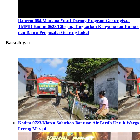
Danrem 064/Maulana Yusuf Dorong Program Gentengisasi
TMMD Kodim 0623/Cilegon, Tingkatkan Kenyamanan Rumah
dan Bantu Pengusaha Genteng Lokal
Baca Juga :
Kodim 0723/Klaten Salurkan Bantuan Air Bersih Untuk Warga
Lereng Merapi