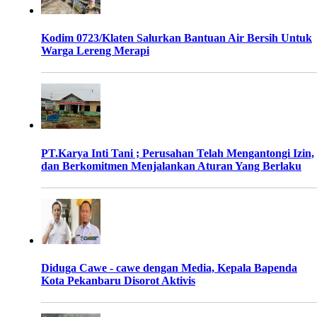
Kodim 0723/Klaten Salurkan Bantuan Air Bersih Untuk
Warga Lereng Merapi
PT.Karya Inti Tani ; Perusahan Telah Mengantongi Izin,
dan Berkomitmen Menjalankan Aturan Yang Berlaku
Diduga Cawe - cawe dengan Media, Kepala Bapenda
Kota Pekanbaru Disorot Aktivis