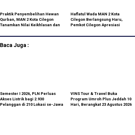
Praktik Penyembelihan Hewan
Haflatul Wada MAN 2 Kota
Qurban, MAN 2 Kota Cilegon
Cilegon Berlangsung Haru,
Tanamkan Nilai Keikhlasan dan
Pemkot Cilegon Apresiasi
Kepedulian Sosial
Prestasi dan Semangat Belajar
Siswa
Baca Juga :
Semester I 2026, PLN Perluas
VINS Tour & Travel Buka
Akses Listrik bagi 2.930
Program Umroh Plus Jeddah 10
Pelanggan di 210 Lokasi se-Jawa
Hari, Berangkat 23 Agustus 2026
Barat