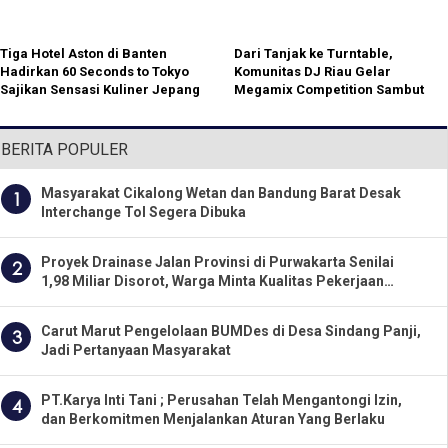
Tiga Hotel Aston di Banten
Dari Tanjak ke Turntable,
Hadirkan 60 Seconds to Tokyo
Komunitas DJ Riau Gelar
Sajikan Sensasi Kuliner Jepang
Megamix Competition Sambut
yang Imersif
HUT RI ke-81
BERITA POPULER
Masyarakat Cikalong Wetan dan Bandung Barat Desak
1
Interchange Tol Segera Dibuka
Proyek Drainase Jalan Provinsi di Purwakarta Senilai
2
1,98 Miliar Disorot, Warga Minta Kualitas Pekerjaan
Diawasi Ketat
Carut Marut Pengelolaan BUMDes di Desa Sindang Panji,
3
Jadi Pertanyaan Masyarakat
PT.Karya Inti Tani ; Perusahan Telah Mengantongi Izin,
4
dan Berkomitmen Menjalankan Aturan Yang Berlaku