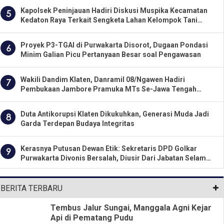
Kapolsek Peninjauan Hadiri Diskusi Muspika Kecamatan
5
Kedaton Raya Terkait Sengketa Lahan Kelompok Tani
Dengan PT. GNS
Proyek P3-TGAI di Purwakarta Disorot, Dugaan Pondasi
6
Minim Galian Picu Pertanyaan Besar soal Pengawasan
Wakili Dandim Klaten, Danramil 08/Ngawen Hadiri
7
Pembukaan Jambore Pramuka MTs Se-Jawa Tengah
2026
Duta Antikorupsi Klaten Dikukuhkan, Generasi Muda Jadi
8
Garda Terdepan Budaya Integritas
Kerasnya Putusan Dewan Etik: Sekretaris DPD Golkar
9
Purwakarta Divonis Bersalah, Diusir Dari Jabatan Selama
Empat Tahun
BERITA TERBARU
Tembus Jalur Sungai, Manggala Agni Kejar
Api di Pematang Pudu