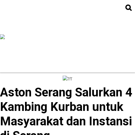
MANCANEGARA
NASIONAL
HUKRIM
TNI / POLRI
POLITIK
DAERAH
EKOBIS
PENDIDIKAN
KESEHATAN
OLAHRAGA
MORE
Aston Serang Salurkan 4
Kambing Kurban untuk
Masyarakat dan Instansi