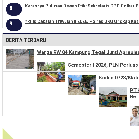
Kerasnya Putusan Dewan Etik: Sekretaris DPD Golkar P
8
*Rilis Capaian Triwulan II 2026, Polres OKU Ungkap Kas
9
BERITA TERBARU
Warga RW 04 Kampung Tegal Junti Apresias
Semester I 2026, PLN Perluas 
Kodim 0723/Klate
PT.
Ber