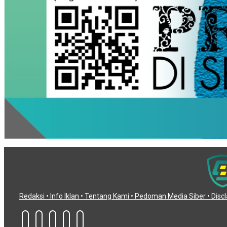
Redaksi •
Info Iklan •
Tentang Kami •
Pedoman Media Siber •
Disc