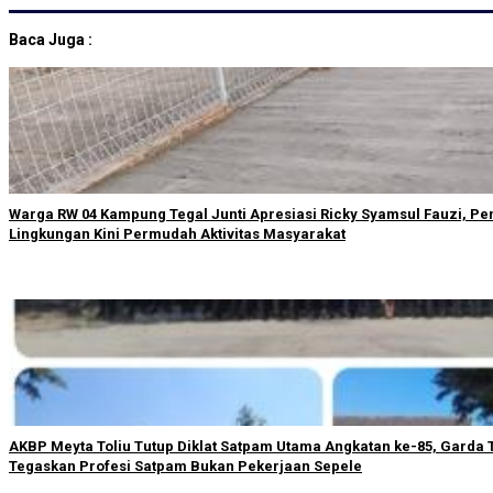
Baca Juga :
Warga RW 04 Kampung Tegal Junti Apresiasi Ricky Syamsul Fauzi, P
Lingkungan Kini Permudah Aktivitas Masyarakat
AKBP Meyta Toliu Tutup Diklat Satpam Utama Angkatan ke-85, Garda T
Tegaskan Profesi Satpam Bukan Pekerjaan Sepele