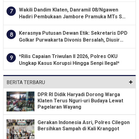
Besar soal Pengawasan
Wakili Dandim Klaten, Danramil 08/Ngawen
7
Hadiri Pembukaan Jambore Pramuka MTs Se-
Jawa Tengah 2026
Kerasnya Putusan Dewan Etik: Sekretaris DPD
8
Golkar Purwakarta Divonis Bersalah, Diusir
Dari Jabatan Selama Empat Tahun
*Rilis Capaian Triwulan II 2026, Polres OKU
9
Ungkap Kasus Korupsi Hingga Senpi Ilegal*
BERITA TERBARU
DPR RI Didik Haryadi Dorong Warga
Klaten Terus Nguri-uri Budaya Lewat
Pagelaran Wayang
Gerakan Indonesia Asri, Polres Cilegon
Bersihkan Sampah di Kali Kranggot