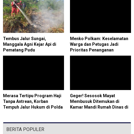
Tembus Jalur Sungai,
Menko Polkam: Keselamatan
Manggala Agni Kejar Api di
Warga dan Petugas Jadi
Pematang Pudu
Prioritas Penanganan
Karhutla
Merasa Tertipu Program Haji
Geger! Sesosok Mayat
Tanpa Antrean, Korban
Membusuk Ditemukan di
Tempuh Jalur Hukum di Polda
Kamar Mandi Rumah Dinas di
Riau
Cilegon, Polisi Selidiki
Identitas Korban
BERITA POPULER