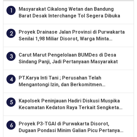
Masyarakat Cikalong Wetan dan Bandung
1
Barat Desak Interchange Tol Segera Dibuka
Proyek Drainase Jalan Provinsi di Purwakarta
2
Senilai 1,98 Miliar Disorot, Warga Minta
Kualitas Pekerjaan Diawasi Ketat
Carut Marut Pengelolaan BUMDes di Desa
3
Sindang Panji, Jadi Pertanyaan Masyarakat
PT.Karya Inti Tani ; Perusahan Telah
4
Mengantongi Izin, dan Berkomitmen
Menjalankan Aturan Yang Berlaku
Kapolsek Peninjauan Hadiri Diskusi Muspika
5
Kecamatan Kedaton Raya Terkait Sengketa
Lahan Kelompok Tani Dengan PT. GNS
Proyek P3-TGAI di Purwakarta Disorot,
6
Dugaan Pondasi Minim Galian Picu Pertanyaan