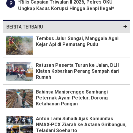
*Rilis Capaian Triwulan II 2026, Polres OKU
9
Ungkap Kasus Korupsi Hingga Senpi Ilegal*
BERITA TERBARU
Tembus Jalur Sungai, Manggala Agni
Kejar Api di Pematang Pudu
Ratusan Peserta Turun ke Jalan, DLH
Klaten Kobarkan Perang Sampah dari
Rumah
Babinsa Manisrenggo Sambangi
Peternak Ayam Petelur, Dorong
Ketahanan Pangan
Anton Lami Suhadi Ajak Komunitas
NMAX-PCX Ziarah ke Astana Giribangun,
Teladani Soeharto