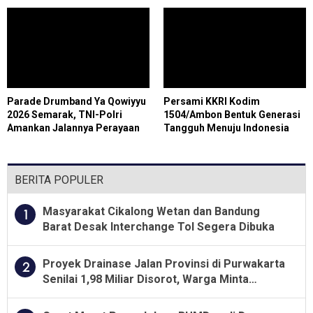
Forkopimda Untuk Menjaga
Kondusifitas Daerah
Parade Drumband Ya Qowiyyu
Persami KKRI Kodim
2026 Semarak, TNI-Polri
1504/Ambon Bentuk Generasi
Amankan Jalannya Perayaan
Tangguh Menuju Indonesia
di Jatinom
Emas 2045
BERITA POPULER
Masyarakat Cikalong Wetan dan Bandung
1
Barat Desak Interchange Tol Segera Dibuka
Proyek Drainase Jalan Provinsi di Purwakarta
2
Senilai 1,98 Miliar Disorot, Warga Minta
Kualitas Pekerjaan Diawasi Ketat