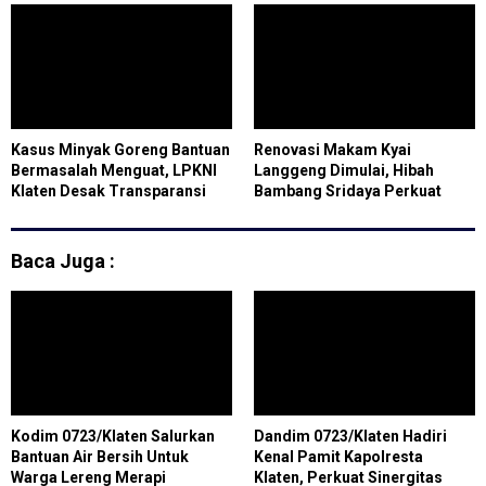
Tuberkulosis di Kota Cilegon
Destinasi Wisata Malam
Kasus Minyak Goreng Bantuan
Renovasi Makam Kyai
Bermasalah Menguat, LPKNI
Langgeng Dimulai, Hibah
Klaten Desak Transparansi
Bambang Sridaya Perkuat
Hasil Uji Laboratorium
Pelestarian Sejarah dan
Wisata Religi Magelang
Baca Juga :
Kodim 0723/Klaten Salurkan
Dandim 0723/Klaten Hadiri
Bantuan Air Bersih Untuk
Kenal Pamit Kapolresta
Warga Lereng Merapi
Klaten, Perkuat Sinergitas