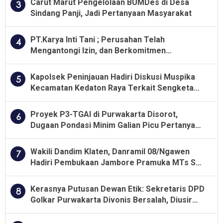
Carut Marut Pengelolaan BUMDes di Desa
3
Sindang Panji, Jadi Pertanyaan Masyarakat
PT.Karya Inti Tani ; Perusahan Telah
4
Mengantongi Izin, dan Berkomitmen
Menjalankan Aturan Yang Berlaku
Kapolsek Peninjauan Hadiri Diskusi Muspika
5
Kecamatan Kedaton Raya Terkait Sengketa
Lahan Kelompok Tani Dengan PT. GNS
Proyek P3-TGAI di Purwakarta Disorot,
6
Dugaan Pondasi Minim Galian Picu Pertanyaan
Besar soal Pengawasan
Wakili Dandim Klaten, Danramil 08/Ngawen
7
Hadiri Pembukaan Jambore Pramuka MTs Se-
Jawa Tengah 2026
Kerasnya Putusan Dewan Etik: Sekretaris DPD
8
Golkar Purwakarta Divonis Bersalah, Diusir
Dari Jabatan Selama Empat Tahun