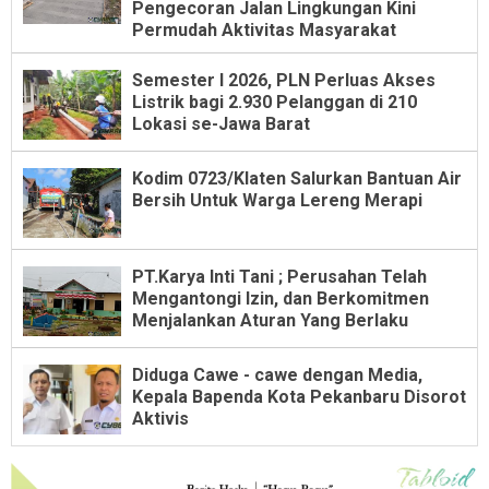
Pengecoran Jalan Lingkungan Kini
Permudah Aktivitas Masyarakat
Semester I 2026, PLN Perluas Akses
Listrik bagi 2.930 Pelanggan di 210
Lokasi se-Jawa Barat
Kodim 0723/Klaten Salurkan Bantuan Air
Bersih Untuk Warga Lereng Merapi
PT.Karya Inti Tani ; Perusahan Telah
Mengantongi Izin, dan Berkomitmen
Menjalankan Aturan Yang Berlaku
Diduga Cawe - cawe dengan Media,
Kepala Bapenda Kota Pekanbaru Disorot
Aktivis