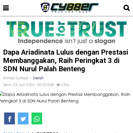
Dapa Ariadinata Lulus dengan Prestasi
Membanggakan, Raih Peringkat 3 di
SDN Nurul Palah Benteng
-
Ahmad Sudrajat
Daerah
Senin, 29 Juni 2026 - 09:50 WIB
135x