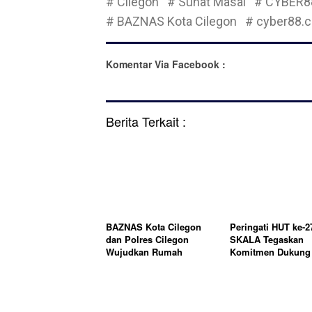
# Cilegon
# Sunat Masal
# CYBER8
# BAZNAS Kota Cilegon
# cyber88.c
Komentar Via Facebook :
Berita Terkait :
BAZNAS Kota Cilegon
Peringati HUT ke-2
dan Polres Cilegon
SKALA Tegaskan
Wujudkan Rumah
Komitmen Dukung
Layak Huni bagi
Latinusa Menuju
Warakawuri di Hari
Perusahaan yang 
Bhayangkara ke-80
Maju