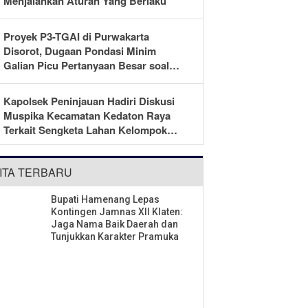
Menjalankan Aturan Yang Berlaku
Proyek P3-TGAI di Purwakarta
Disorot, Dugaan Pondasi Minim
Galian Picu Pertanyaan Besar soal
Pengawasan
Kapolsek Peninjauan Hadiri Diskusi
Muspika Kecamatan Kedaton Raya
Terkait Sengketa Lahan Kelompok
Tani Dengan PT. GNS
ITA TERBARU
Bupati Hamenang Lepas
Kontingen Jamnas XII Klaten:
Jaga Nama Baik Daerah dan
Tunjukkan Karakter Pramuka