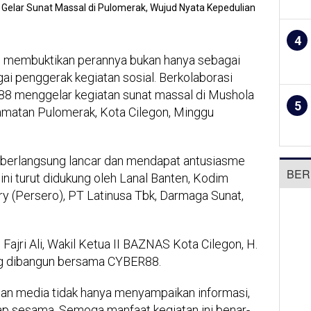
4
 membuktikan perannya bukan hanya sebagai
gai penggerak kegiatan sosial. Berkolaborasi
8 menggelar kegiatan sunat massal di Mushola
5
amatan Pulomerak, Kota Cilegon, Minggu
ut berlangsung lancar dan mendapat antusiasme
BER
 ini turut didukung oleh Lanal Banten, Kodim
y (Persero), PT Latinusa Tbk, Darmaga Sunat,
ajri Ali, Wakil Ketua II BAZNAS Kota Cilegon, H.
ng dibangun bersama CYBER88.
san media tidak hanya menyampaikan informasi,
dap sesama. Semoga manfaat kegiatan ini benar-