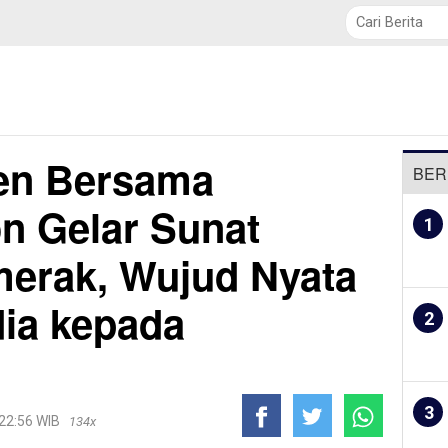
TNI / POLRI
Politik
Daerah
Ekobis
Pendidikan
en Bersama
BER
n Gelar Sunat
1
merak, Wujud Nyata
ia kepada
2
3
 22:56 WIB
134x