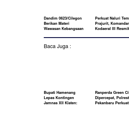
Dandim 0623/Cilegon
Perkuat Naluri Te
Berikan Materi
Prajurit, Komanda
Wawasan Kebangsaan
Kodaeral III Resmi
kepada Mahasiswa,
Lapangan Tembak
Tekankan Pentingnya
"Pangeran Aryadil
Persatuan di Era
Lanal Banten
Baca Juga :
Disrupsi
Bupati Hamenang
Ranperda Green Ci
Lepas Kontingen
Dipercepat, Polres
Jamnas XII Klaten:
Pekanbaru Perkuat
Jaga Nama Baik Daerah
Kolaborasi Wujud
dan Tunjukkan Karakter
Kota Hijau
Pramuka