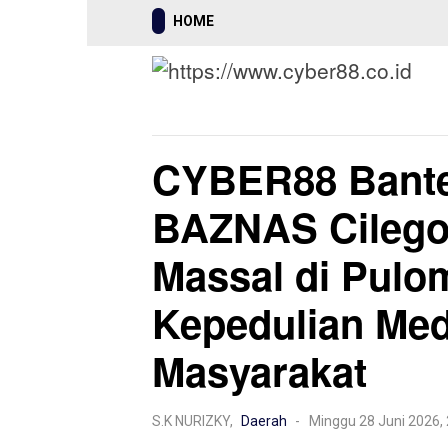
HOME
Mancanegara
Nasional
Hukrim
CYBER88 Bant
BAZNAS Cilego
Massal di Pulo
Kepedulian Med
Masyarakat
S.K NURIZKY,
Daerah
- Minggu 28 Juni 2026,