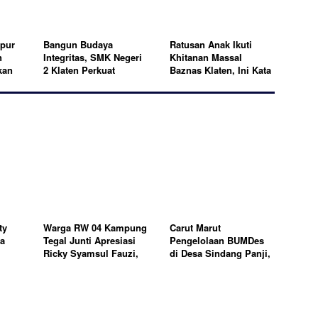
mpur
Bangun Budaya
Ratusan Anak Ikuti
n
Integritas, SMK Negeri
Khitanan Massal
kan
2 Klaten Perkuat
Baznas Klaten, Ini Kata
Karakter dan Tata
Danramil
lah"
Kelola Sekolah
ty
Warga RW 04 Kampung
Carut Marut
ta
Tegal Junti Apresiasi
Pengelolaan BUMDes
Ricky Syamsul Fauzi,
di Desa Sindang Panji,
kan
Pengecoran Jalan
Jadi Pertanyaan
Lingkungan Kini
Masyarakat
Permudah Aktivitas
Masyarakat