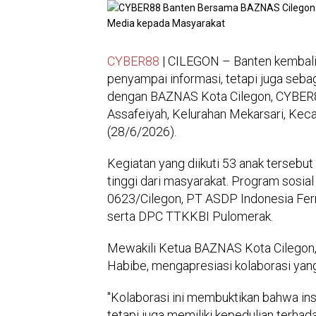
CYBER88
| CILEGON – Banten kembali
penyampai informasi, tetapi juga seba
dengan BAZNAS Kota Cilegon, CYBER8
Assafeiyah, Kelurahan Mekarsari, Kec
(28/6/2026).
Kegiatan yang diikuti 53 anak terseb
tinggi dari masyarakat. Program sosial
0623/Cilegon, PT ASDP Indonesia Ferr
serta DPC TTKKBI Pulomerak.
Mewakili Ketua BAZNAS Kota Cilegon, F
Habibe, mengapresiasi kolaborasi ya
"Kolaborasi ini membuktikan bahwa in
tetapi juga memiliki kepedulian terha