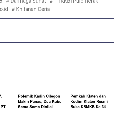
8
# Darmaga Sunat
# TTKKBI Pulomerak
o.id
# Khitanan Ceria
7,
Polemik Kadin Cilegon
Pemkab Klaten dan
Makin Panas, Dua Kubu
Kodim Klaten Resmi
 PT
Sama-Sama Dinilai
Buka KBMKB Ke-34
Cacat Prosedur
Desa Malangjiwan,
Lebih
Percepatan
Pembangunan
Pedesaan