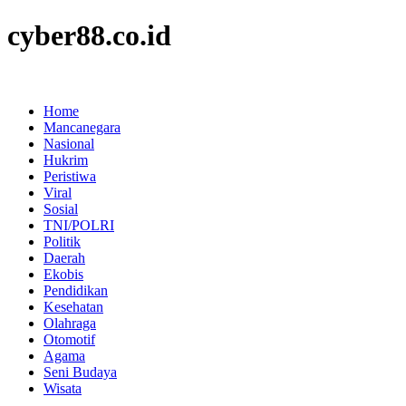
cyber88.co.id
Home
Mancanegara
Nasional
Hukrim
Peristiwa
Viral
Sosial
TNI/POLRI
Politik
Daerah
Ekobis
Pendidikan
Kesehatan
Olahraga
Otomotif
Agama
Seni Budaya
Wisata