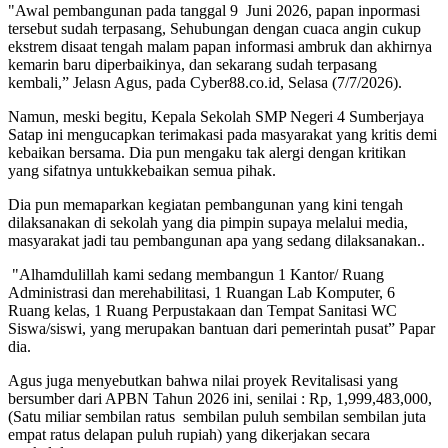
"Awal pembangunan pada tanggal 9 Juni 2026, papan inpormasi
tersebut sudah terpasang, Sehubungan dengan cuaca angin cukup
ekstrem disaat tengah malam papan informasi ambruk dan akhirnya
kemarin baru diperbaikinya, dan sekarang sudah terpasang
kembali,” Jelasn Agus, pada Cyber88.co.id, Selasa (7/7/2026).
Namun, meski begitu, Kepala Sekolah SMP Negeri 4 Sumberjaya
Satap ini mengucapkan terimakasi pada masyarakat yang kritis demi
kebaikan bersama. Dia pun mengaku tak alergi dengan kritikan
yang sifatnya untukkebaikan semua pihak.
Dia pun memaparkan kegiatan pembangunan yang kini tengah
dilaksanakan di sekolah yang dia pimpin supaya melalui media,
masyarakat jadi tau pembangunan apa yang sedang dilaksanakan..
"Alhamdulillah kami sedang membangun 1 Kantor/ Ruang
Administrasi dan merehabilitasi, 1 Ruangan Lab Komputer, 6
Ruang kelas, 1 Ruang Perpustakaan dan Tempat Sanitasi WC
Siswa/siswi, yang merupakan bantuan dari pemerintah pusat” Papar
dia.
Agus juga menyebutkan bahwa nilai proyek Revitalisasi yang
bersumber dari APBN Tahun 2026 ini, senilai : Rp, 1,999,483,000,
(Satu miliar sembilan ratus sembilan puluh sembilan sembilan juta
empat ratus delapan puluh rupiah) yang dikerjakan secara