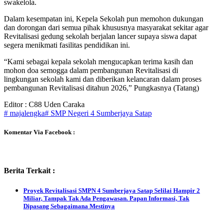
swakelola.
Dalam kesempatan ini, Kepela Sekolah pun memohon dukungan
dan dorongan dari semua pihak khususnya masyarakat sekitar agar
Revitalisasi gedung sekolah berjalan lancer supaya siswa dapat
segera menikmati fasilitas pendidikan ini.
“Kami sebagai kepala sekolah mengucapkan terima kasih dan
mohon doa semogga dalam pembangunan Revitalisasi di
lingkungan sekolah kami dan diberikan kelancaran dalam proses
pembangunan Revitalisasi ditahun 2026,” Pungkasnya (Tatang)
Editor : C88 Uden Caraka
# majalengka
# SMP Negeri 4 Sumberjaya Satap
Komentar Via Facebook :
Berita Terkait :
Proyek Revitalisasi SMPN 4 Sumberjaya Satap Selilai Hampir 2
Miliar, Tampak Tak Ada Pengawasan. Papan Informasi, Tak
Dipasang Sebagaimana Mestinya