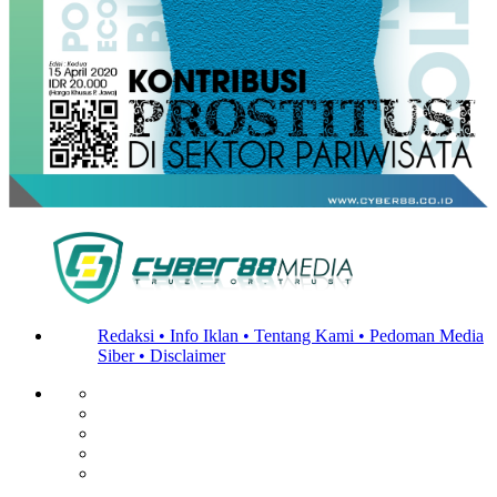
Redaksi •
Info Iklan •
Tentang Kami •
Pedoman Media
Siber •
Disclaimer