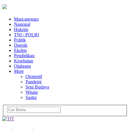
Mancanegara
Nasional
Hukrim
TNI / POLRI
Politik
Daerah
Ekobis
Pendidikan
Kesehatan
Olahraga
More
Otomotif
Pandemi
Seni Budaya
Wisata
Sastra