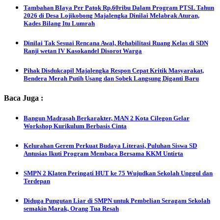
Tambahan BIaya Per Patok Rp.60ribu Dalam Program PTSL Tahun
2026 di Desa Lojikobong Majalengka Dinilai Melabrak Aturan,
Kades Bilang Itu Lumrah
Dinilai Tak Sesuai Rencana Awal, Rehabilitasi Ruang Kelas di SDN
Ranji wetan IV Kasokandel Disorot Warga
Pihak Disdukcapil Majalengka Respon Cepat Kritik Masyarakat,
Bendera Merah Putih Usang dan Sobek Langsung Diganti Baru
Baca Juga :
Bangun Madrasah Berkarakter, MAN 2 Kota Cilegon Gelar
Workshop Kurikulum Berbasis Cinta
Kelurahan Gerem Perkuat Budaya Literasi, Puluhan Siswa SD
Antusias Ikuti Program Membaca Bersama KKM Untirta
SMPN 2 Klaten Peringati HUT ke 75 Wujudkan Sekolah Unggul dan
Terdepan
Diduga Pungutan Liar di SMPN untuk Pembelian Seragam Sekolah
semakin Marak, Orang Tua Resah