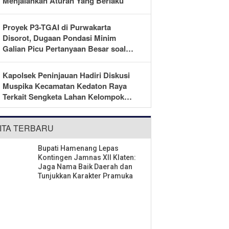
Menjalankan Aturan Yang Berlaku
Proyek P3-TGAI di Purwakarta
Disorot, Dugaan Pondasi Minim
Galian Picu Pertanyaan Besar soal
Pengawasan
Kapolsek Peninjauan Hadiri Diskusi
Muspika Kecamatan Kedaton Raya
Terkait Sengketa Lahan Kelompok
Tani Dengan PT. GNS
ITA TERBARU
Bupati Hamenang Lepas
Kontingen Jamnas XII Klaten:
Jaga Nama Baik Daerah dan
Tunjukkan Karakter Pramuka