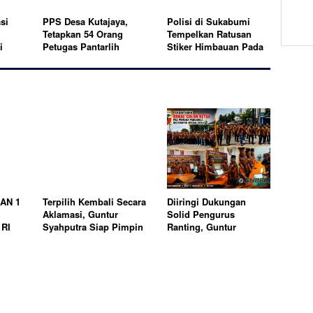
si
PPS Desa Kutajaya,
Polisi di Sukabumi
Tetapkan 54 Orang
Tempelkan Ratusan
i
Petugas Pantarlih
Stiker Himbauan Pada
Pemilu Tahun 2024
Kendaraan Angkutan
Umum, pada Ops
Lodaya 2023
MAN 1
Terpilih Kembali Secara
Diiringi Dukungan
Aklamasi, Guntur
Solid Pengurus
 RI
Syahputra Siap Pimpin
Ranting, Guntur
PAC Pemuda Pancasila
Sahputra Resmi Daftar
Medan Denai Periode
dan Jadi Calon Tunggal
2026–2029
Ketua PAC Pemuda
Pancasila Medan Denai