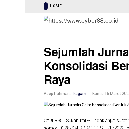
HOME
Mancanegara
Nasional
Hukrim
Sejumlah Jurnal
Konsolidasi Be
Raya
Asep Rahman,
Ragam
- Kamis 16 Maret 202
CYBER88
| Sukabumi -- Tindaklanjuti sur
nomor :0128/SM-DPD/DPP-SET/II/2023, pa