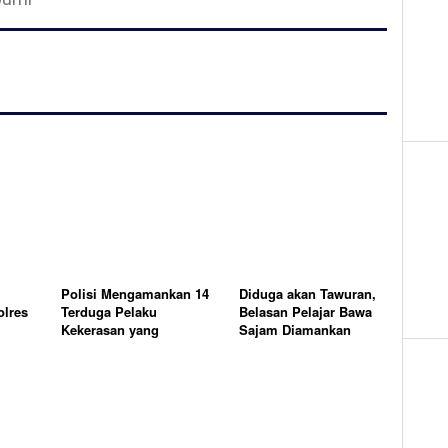
Polisi Mengamankan 14
Diduga akan Tawuran,
olres
Terduga Pelaku
Belasan Pelajar Bawa
Kekerasan yang
Sajam Diamankan
Menyebabkan Korban
Polisi
Meninggal Dunia