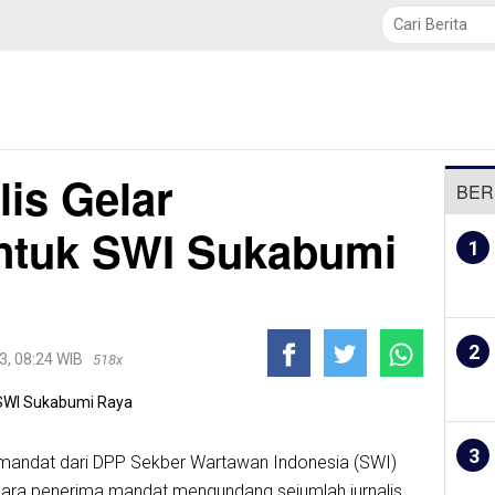
TNI / POLRI
Politik
Daerah
Ekobis
Pendidikan
is Gelar
BER
ntuk SWI Sukabumi
1
2
3, 08:24 WIB
518x
3
at mandat dari DPP Sekber Wartawan Indonesia (SWI)
ra penerima mandat mengundang sejumlah jurnalis