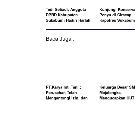
Tedi Setiadi, Anggota
Kunjungi Konserva
DPRD Kabupaten
Penyu di Ciracap,
Sukabumi Hadiri Harlah
Kapolres Sukabum
ke 3 Komunitas Bedil
Lepaskan Tukik
Baca Juga :
PT.Karya Inti Tani ;
Keluarga Besar S
Perusahan Telah
Majalengka,
Mengantongi Izin, dan
Mengucapkan HUT
Berkomitmen
ke 81 tahun 2026
Menjalankan Aturan
Yang Berlaku