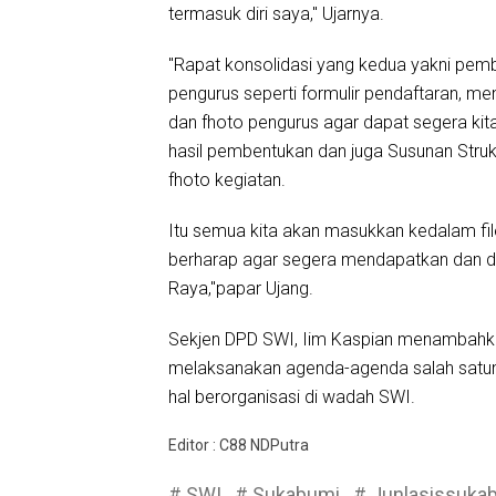
termasuk diri saya," Ujarnya.
"Rapat konsolidasi yang kedua yakni pemb
pengurus seperti formulir pendaftaran, me
dan fhoto pengurus agar dapat segera kita
hasil pembentukan dan juga Susunan Struk
fhoto kegiatan.
Itu semua kita akan masukkan kedalam fil
berharap agar segera mendapatkan dan d
Raya,"papar Ujang.
Sekjen DPD SWI, Iim Kaspian menambahk
melaksanakan agenda-agenda salah satuny
hal berorganisasi di wadah SWI.
Editor : C88 NDPutra
# SWI
# Sukabumi
# Junlasissuka