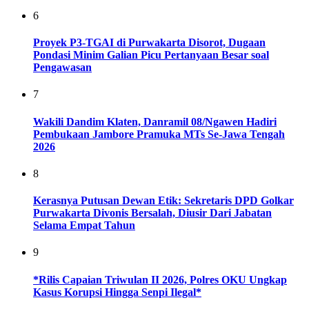
6
Proyek P3-TGAI di Purwakarta Disorot, Dugaan
Pondasi Minim Galian Picu Pertanyaan Besar soal
Pengawasan
7
Wakili Dandim Klaten, Danramil 08/Ngawen Hadiri
Pembukaan Jambore Pramuka MTs Se-Jawa Tengah
2026
8
Kerasnya Putusan Dewan Etik: Sekretaris DPD Golkar
Purwakarta Divonis Bersalah, Diusir Dari Jabatan
Selama Empat Tahun
9
*Rilis Capaian Triwulan II 2026, Polres OKU Ungkap
Kasus Korupsi Hingga Senpi Ilegal*