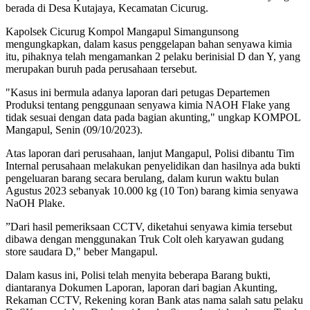
berada di Desa Kutajaya, Kecamatan Cicurug.
Kapolsek Cicurug Kompol Mangapul Simangunsong
mengungkapkan, dalam kasus penggelapan bahan senyawa kimia
itu, pihaknya telah mengamankan 2 pelaku berinisial D dan Y, yang
merupakan buruh pada perusahaan tersebut.
"Kasus ini bermula adanya laporan dari petugas Departemen
Produksi tentang penggunaan senyawa kimia NAOH Flake yang
tidak sesuai dengan data pada bagian akunting," ungkap KOMPOL
Mangapul, Senin (09/10/2023).
Atas laporan dari perusahaan, lanjut Mangapul, Polisi dibantu Tim
Internal perusahaan melakukan penyelidikan dan hasilnya ada bukti
pengeluaran barang secara berulang, dalam kurun waktu bulan
Agustus 2023 sebanyak 10.000 kg (10 Ton) barang kimia senyawa
NaOH Plake.
”Dari hasil pemeriksaan CCTV, diketahui senyawa kimia tersebut
dibawa dengan menggunakan Truk Colt oleh karyawan gudang
store saudara D," beber Mangapul.
Dalam kasus ini, Polisi telah menyita beberapa Barang bukti,
diantaranya Dokumen Laporan, laporan dari bagian Akunting,
Rekaman CCTV, Rekening koran Bank atas nama salah satu pelaku