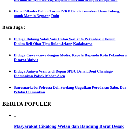
Dana Pilkades Belum Turun P2KD Benda Gunakan Dana Talang,
untuk Mamin Ngutang Dulu
Baca Juga :
Diduga Dukung Salah Satu Calon Walikota Pekanbaru Oknum
Dinkes Beli Obat Tiga Bulan Jelang Kadaluarsa
Diduga Cawe - cawe dengan Media, Kepala Bapenda Kota Pekanbaru
Disorot Aktivis
Diduga Aniaya Wanita di Depan SPBU Denai, Doni Chaniago
Diamankan Polsek Medan Area
Satresnarkoba Polresta Deli Serdang Gagalkan Peredaran Sabu, Dua
Pelaku Diamankan
BERITA POPULER
1
Masyarakat Cikalong Wetan dan Bandung Barat Desak