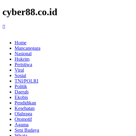
cyber88.co.id
Home
Mancanegara
Nasional
Hukrim
Peristiwa
Viral
Sosial
TNI/POLRI
Politik
Daerah
Ekobis
Pendidikan
Kesehatan
Olahraga
Otomotif
Agama
Seni Budaya
Wisata