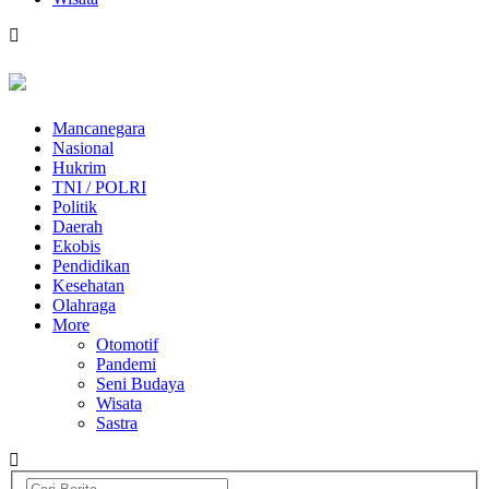
Mancanegara
Nasional
Hukrim
TNI / POLRI
Politik
Daerah
Ekobis
Pendidikan
Kesehatan
Olahraga
More
Otomotif
Pandemi
Seni Budaya
Wisata
Sastra