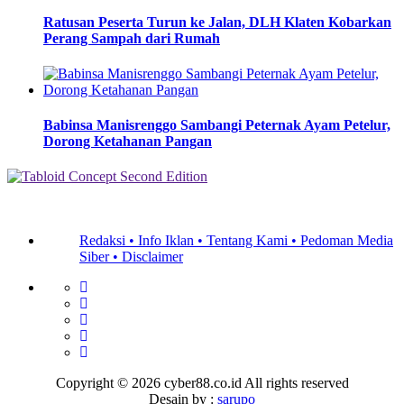
Ratusan Peserta Turun ke Jalan, DLH Klaten Kobarkan
Perang Sampah dari Rumah
Babinsa Manisrenggo Sambangi Peternak Ayam Petelur,
Dorong Ketahanan Pangan
Redaksi •
Info Iklan •
Tentang Kami •
Pedoman Media
Siber •
Disclaimer
Copyright ©
2026 cyber88.co.id All rights reserved
Desain by :
sarupo