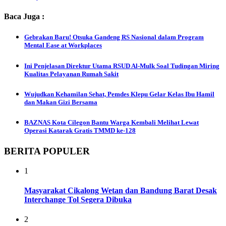
Baca Juga :
Gebrakan Baru! Otsuka Gandeng RS Nasional dalam Program
Mental Ease at Workplaces
Ini Penjelasan Direktur Utama RSUD Al-Mulk Soal Tudingan Miring
Kualitas Pelayanan Rumah Sakit
Wujudkan Kehamilan Sehat, Pemdes Klepu Gelar Kelas Ibu Hamil
dan Makan Gizi Bersama
BAZNAS Kota Cilegon Bantu Warga Kembali Melihat Lewat
Operasi Katarak Gratis TMMD ke-128
BERITA POPULER
1
Masyarakat Cikalong Wetan dan Bandung Barat Desak
Interchange Tol Segera Dibuka
2