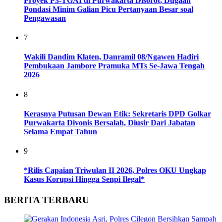
Proyek P3-TGAI di Purwakarta Disorot, Dugaan
Pondasi Minim Galian Picu Pertanyaan Besar soal
Pengawasan
7
Wakili Dandim Klaten, Danramil 08/Ngawen Hadiri
Pembukaan Jambore Pramuka MTs Se-Jawa Tengah
2026
8
Kerasnya Putusan Dewan Etik: Sekretaris DPD Golkar
Purwakarta Divonis Bersalah, Diusir Dari Jabatan
Selama Empat Tahun
9
*Rilis Capaian Triwulan II 2026, Polres OKU Ungkap
Kasus Korupsi Hingga Senpi Ilegal*
BERITA TERBARU