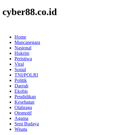
cyber88.co.id
Home
Mancanegara
Nasional
Hukrim
Peristiwa
Viral
Sosial
TNI/POLRI
Politik
Daerah
Ekobis
Pendidikan
Kesehatan
Olahraga
Otomotif
Agama
Seni Budaya
Wisata