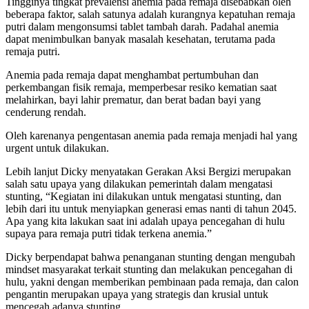
Tingginya tingkat prevalensi anemia pada remaja disebabkan oleh
beberapa faktor, salah satunya adalah kurangnya kepatuhan remaja
putri dalam mengonsumsi tablet tambah darah. Padahal anemia
dapat menimbulkan banyak masalah kesehatan, terutama pada
remaja putri.
Anemia pada remaja dapat menghambat pertumbuhan dan
perkembangan fisik remaja, memperbesar resiko kematian saat
melahirkan, bayi lahir prematur, dan berat badan bayi yang
cenderung rendah.
Oleh karenanya pengentasan anemia pada remaja menjadi hal yang
urgent untuk dilakukan.
Lebih lanjut Dicky menyatakan Gerakan Aksi Bergizi merupakan
salah satu upaya yang dilakukan pemerintah dalam mengatasi
stunting, “Kegiatan ini dilakukan untuk mengatasi stunting, dan
lebih dari itu untuk menyiapkan generasi emas nanti di tahun 2045.
Apa yang kita lakukan saat ini adalah upaya pencegahan di hulu
supaya para remaja putri tidak terkena anemia.”
Dicky berpendapat bahwa penanganan stunting dengan mengubah
mindset masyarakat terkait stunting dan melakukan pencegahan di
hulu, yakni dengan memberikan pembinaan pada remaja, dan calon
pengantin merupakan upaya yang strategis dan krusial untuk
mencegah adanya stunting.