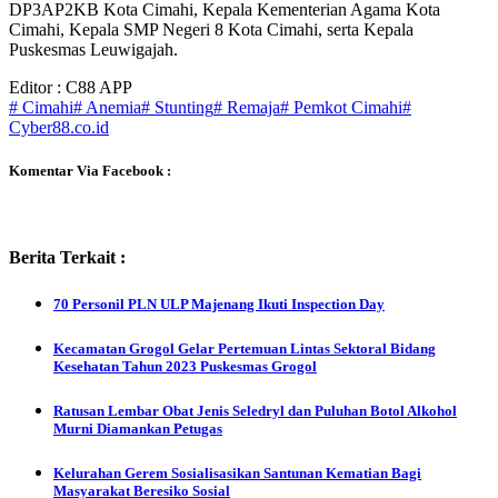
DP3AP2KB Kota Cimahi, Kepala Kementerian Agama Kota
Cimahi, Kepala SMP Negeri 8 Kota Cimahi, serta Kepala
Puskesmas Leuwigajah.
Editor : C88 APP
# Cimahi
# Anemia
# Stunting
# Remaja
# Pemkot Cimahi
#
Cyber88.co.id
Komentar Via Facebook :
Berita Terkait :
70 Personil PLN ULP Majenang Ikuti Inspection Day
Kecamatan Grogol Gelar Pertemuan Lintas Sektoral Bidang
Kesehatan Tahun 2023 Puskesmas Grogol
Ratusan Lembar Obat Jenis Seledryl dan Puluhan Botol Alkohol
Murni Diamankan Petugas
Kelurahan Gerem Sosialisasikan Santunan Kematian Bagi
Masyarakat Beresiko Sosial