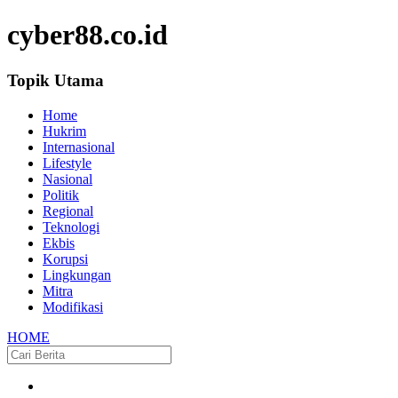
cyber88.co.id
Topik Utama
Home
Hukrim
Internasional
Lifestyle
Nasional
Politik
Regional
Teknologi
Ekbis
Korupsi
Lingkungan
Mitra
Modifikasi
HOME