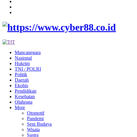
Mancanegara
Nasional
Hukrim
TNI / POLRI
Politik
Daerah
Ekobis
Pendidikan
Kesehatan
Olahraga
More
Otomotif
Pandemi
Seni Budaya
Wisata
Sastra