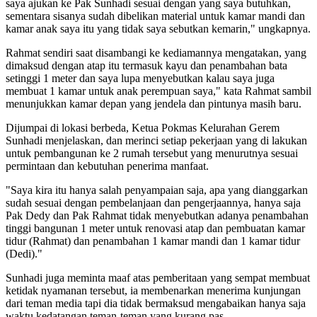
saya ajukan ke Pak Sunhadi sesuai dengan yang saya butuhkan,
sementara sisanya sudah dibelikan material untuk kamar mandi dan
kamar anak saya itu yang tidak saya sebutkan kemarin," ungkapnya.
Rahmat sendiri saat disambangi ke kediamannya mengatakan, yang
dimaksud dengan atap itu termasuk kayu dan penambahan bata
setinggi 1 meter dan saya lupa menyebutkan kalau saya juga
membuat 1 kamar untuk anak perempuan saya," kata Rahmat sambil
menunjukkan kamar depan yang jendela dan pintunya masih baru.
Dijumpai di lokasi berbeda, Ketua Pokmas Kelurahan Gerem
Sunhadi menjelaskan, dan merinci setiap pekerjaan yang di lakukan
untuk pembangunan ke 2 rumah tersebut yang menurutnya sesuai
permintaan dan kebutuhan penerima manfaat.
"Saya kira itu hanya salah penyampaian saja, apa yang dianggarkan
sudah sesuai dengan pembelanjaan dan pengerjaannya, hanya saja
Pak Dedy dan Pak Rahmat tidak menyebutkan adanya penambahan
tinggi bangunan 1 meter untuk renovasi atap dan pembuatan kamar
tidur (Rahmat) dan penambahan 1 kamar mandi dan 1 kamar tidur
(Dedi)."
Sunhadi juga meminta maaf atas pemberitaan yang sempat membuat
ketidak nyamanan tersebut, ia membenarkan menerima kunjungan
dari teman media tapi dia tidak bermaksud mengabaikan hanya saja
waktu kedatangan teman-teman yang kurang pas.