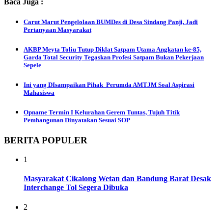
Baca Juga :
Carut Marut Pengelolaan BUMDes di Desa Sindang Panji, Jadi
Pertanyaan Masyarakat
AKBP Meyta Toliu Tutup Diklat Satpam Utama Angkatan ke-85,
Garda Total Security Tegaskan Profesi Satpam Bukan Pekerjaan
Sepele
Ini yang DIsampaikan Pihak Perumda AMTJM Soal Aspirasi
Mahasiswa
Opname Termin I Kelurahan Gerem Tuntas, Tujuh Titik
Pembangunan Dinyatakan Sesuai SOP
BERITA POPULER
1
Masyarakat Cikalong Wetan dan Bandung Barat Desak
Interchange Tol Segera Dibuka
2