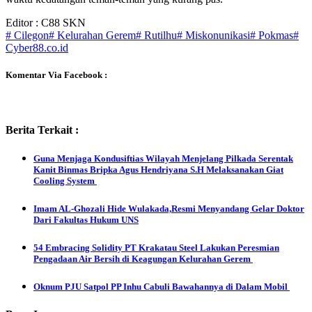
Editor : C88 SKN
# Cilegon
# Kelurahan Gerem
# Rutilhu
# Miskonunikasi
# Pokmas
#
Cyber88.co.id
Komentar Via Facebook :
Berita Terkait :
Guna Menjaga Kondusiftias Wilayah Menjelang Pilkada Serentak
Kanit Binmas Bripka Agus Hendriyana S.H Melaksanakan Giat
Cooling System
Imam AL-Ghozali Hide Wulakada,Resmi Menyandang Gelar Doktor
Dari Fakultas Hukum UNS
54 Embracing Solidity PT Krakatau Steel Lakukan Peresmian
Pengadaan Air Bersih di Keagungan Kelurahan Gerem
Oknum PJU Satpol PP Inhu Cabuli Bawahannya di Dalam Mobil