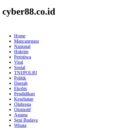
cyber88.co.id
Home
Mancanegara
Nasional
Hukrim
Peristiwa
Viral
Sosial
TNI/POLRI
Politik
Daerah
Ekobis
Pendidikan
Kesehatan
Olahraga
Otomotif
Agama
Seni Budaya
Wisata