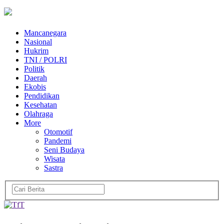
Mancanegara
Nasional
Hukrim
TNI / POLRI
Politik
Daerah
Ekobis
Pendidikan
Kesehatan
Olahraga
More
Otomotif
Pandemi
Seni Budaya
Wisata
Sastra