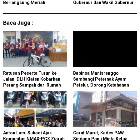
Berlangsung Meriah
Gubernur dan Wakil Gubernur
Andra Soni - Dimiyati
Baca Juga :
Ratusan Peserta Turun ke
Babinsa Manisrenggo
Jalan, DLH Klaten Kobarkan
Sambangi Peternak Ayam
Perang Sampah dari Rumah
Petelur, Dorong Ketahanan
Pangan
Anton Lami Suhadi Ajak
Carut Marut, Kades PAW
Komunitas NMAX-PCX Ziarah
Sindang Panji Minta Ketua