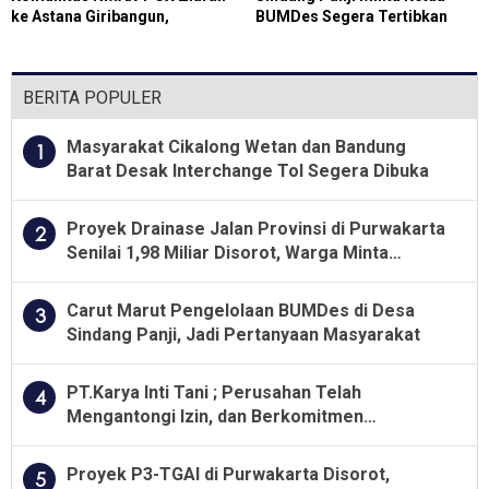
ke Astana Giribangun,
BUMDes Segera Tertibkan
Teladani Soeharto
Administrasi
BERITA POPULER
Masyarakat Cikalong Wetan dan Bandung
1
Barat Desak Interchange Tol Segera Dibuka
Proyek Drainase Jalan Provinsi di Purwakarta
2
Senilai 1,98 Miliar Disorot, Warga Minta
Kualitas Pekerjaan Diawasi Ketat
Carut Marut Pengelolaan BUMDes di Desa
3
Sindang Panji, Jadi Pertanyaan Masyarakat
PT.Karya Inti Tani ; Perusahan Telah
4
Mengantongi Izin, dan Berkomitmen
Menjalankan Aturan Yang Berlaku
Proyek P3-TGAI di Purwakarta Disorot,
5