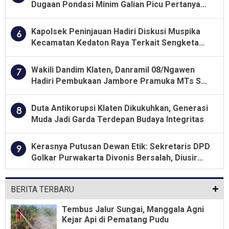
Dugaan Pondasi Minim Galian Picu Pertanyaan
Besar soal Pengawasan
Kapolsek Peninjauan Hadiri Diskusi Muspika
6
Kecamatan Kedaton Raya Terkait Sengketa
Lahan Kelompok Tani Dengan PT. GNS
Wakili Dandim Klaten, Danramil 08/Ngawen
7
Hadiri Pembukaan Jambore Pramuka MTs Se-
Jawa Tengah 2026
Duta Antikorupsi Klaten Dikukuhkan, Generasi
8
Muda Jadi Garda Terdepan Budaya Integritas
Kerasnya Putusan Dewan Etik: Sekretaris DPD
9
Golkar Purwakarta Divonis Bersalah, Diusir
Dari Jabatan Selama Empat Tahun
BERITA TERBARU
Tembus Jalur Sungai, Manggala Agni
Kejar Api di Pematang Pudu