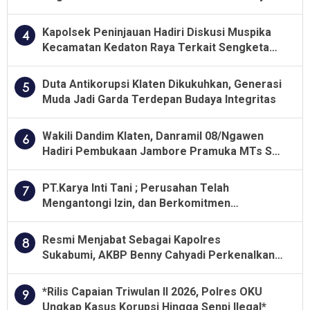
Besar soal Pengawasan
Kapolsek Peninjauan Hadiri Diskusi Muspika
4
Kecamatan Kedaton Raya Terkait Sengketa
Lahan Kelompok Tani Dengan PT. GNS
Duta Antikorupsi Klaten Dikukuhkan, Generasi
5
Muda Jadi Garda Terdepan Budaya Integritas
Wakili Dandim Klaten, Danramil 08/Ngawen
6
Hadiri Pembukaan Jambore Pramuka MTs Se-
Jawa Tengah 2026
PT.Karya Inti Tani ; Perusahan Telah
7
Mengantongi Izin, dan Berkomitmen
Menjalankan Aturan Yang Berlaku
Resmi Menjabat Sebagai Kapolres
8
Sukabumi, AKBP Benny Cahyadi Perkenalkan
Program Unggulan
*Rilis Capaian Triwulan II 2026, Polres OKU
9
Ungkap Kasus Korupsi Hingga Senpi Ilegal*