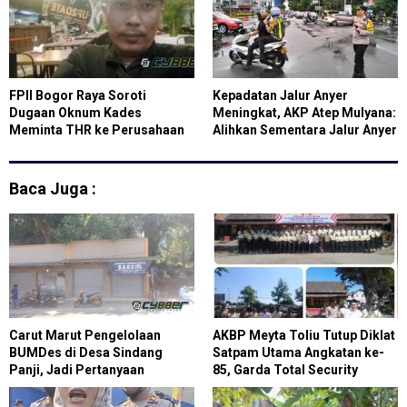
FPII Bogor Raya Soroti
Kepadatan Jalur Anyer
Dugaan Oknum Kades
Meningkat, AKP Atep Mulyana:
Meminta THR ke Perusahaan
Alihkan Sementara Jalur Anyer
Baca Juga :
Carut Marut Pengelolaan
AKBP Meyta Toliu Tutup Diklat
BUMDes di Desa Sindang
Satpam Utama Angkatan ke-
Panji, Jadi Pertanyaan
85, Garda Total Security
Masyarakat
Tegaskan Profesi Satpam
Bukan Pekerjaan Sepele