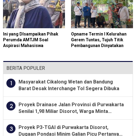
Ini yang DIsampaikan Pihak
Opname Termin I Kelurahan
Perumda AMTJM Soal
Gerem Tuntas, Tujuh Titik
Aspirasi Mahasiswa
Pembangunan Dinyatakan
Sesuai SOP
BERITA POPULER
Masyarakat Cikalong Wetan dan Bandung
1
Barat Desak Interchange Tol Segera Dibuka
Proyek Drainase Jalan Provinsi di Purwakarta
2
Senilai 1,98 Miliar Disorot, Warga Minta
Kualitas Pekerjaan Diawasi Ketat
Proyek P3-TGAI di Purwakarta Disorot,
3
Dugaan Pondasi Minim Galian Picu Pertanyaan